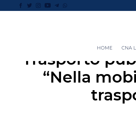
HOME
CNA L
Trasporto pubb
“Nella mobil
trasp