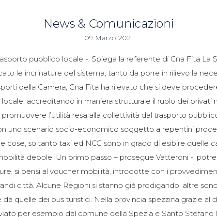
News & Comunicazioni
09 Marzo 2021
porto pubblico locale -. Spiega la referente di Cna Fita La Sp
cato le incrinature del sistema, tanto da porre in rilievo la nece
orti della Camera, Cna Fita ha rilevato che si deve proceder
ale, accreditando in maniera strutturale il ruolo dei privati nel
omuovere l’utilità resa alla collettività dal trasporto pubblic
nti con uno scenario socio-economico soggetto a repentini proce
e cose, soltanto taxi ed NCC sono in grado di esibire quelle car
di mobilità debole. Un primo passo – prosegue Vatteroni -, po
re, si pensi al voucher mobilità, introdotte con i provvediment
le grandi città. Alcune Regioni si stanno già prodigando, altre s
a quelle dei bus turistici. Nella provincia spezzina grazie al di
 avviato per esempio dal comune della Spezia e Santo Stefano