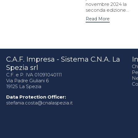
novembre 2024 la
seconda edizione...
Read More
C.A.F. Impresa - Sistema C.N.A. La
In
Spezia srl
Ch
Pe
C.F. e P. IVA 01091040111
N
Via Padre Giuliani 6
Co
19125 La Spezia
Data Protection Officer:
stefania.costa@cnalaspezia.it