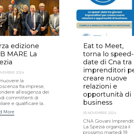
rza edizione
Eat to Meet,
B MARE La
torna lo speed-
ezia
date di Cna tra
imprenditori p
OVEMBRE 2024
creare nuove
muovere la
relazioni e
oscenza fra imprese,
ondere all’esigenza dei
opportunità di
ndi committenti di
business
iare e qualificare la...
d More
05 NOVEMBRE 2024
CNA Giovani Imprendit
La Spezia organizza il
prossimo martedì 19