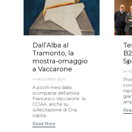
Dall’Alba al
Te
Tramonto, la
B2
mostra-omaggio
Sp
a Vaccarone
06 N
Pro
14 NOVEMBRE 2024
con
A pochi mesi dalla
risp
scomparsa dell’artista
gra
Francesco Vaccarone la
ampl
CCIAA, anche su
sollecitazione di Cna,
Rea
ospita...
Read More