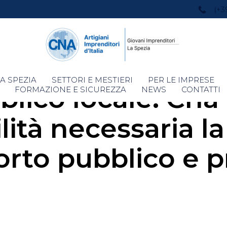
(+3
Skip
A SPEZIA
SETTORI E MESTIERI
PER LE IMPRESE
lico locale. Cna 
to
FORMAZIONE E SICUREZZA
NEWS
CONTATTI
content
ità necessaria la
orto pubblico e pr