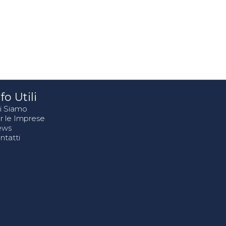
fo Utili
i Siamo
r le Imprese
ews
ntatti