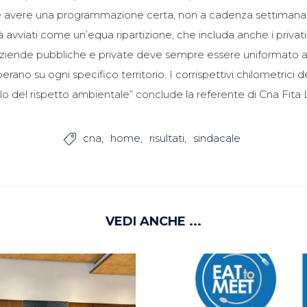
 e avere una programmazione certa, non a cadenza settimanale
avviati come un’equa ripartizione, che includa anche i privati,
 tra aziende pubbliche e private deve sempre essere uniformato a
perano su ogni specifico territorio. I corrispettivi chilometric
uello del rispetto ambientale” conclude la referente di Cna Fita
cna
home
risultati
sindacale

VEDI ANCHE ...