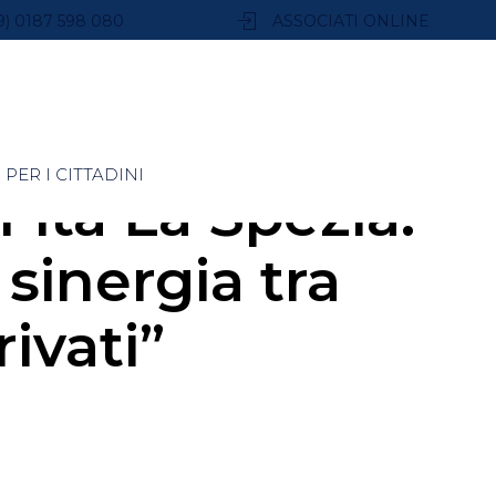
9) 0187 598 080
ASSOCIATI ONLINE
PER I CITTADINI
Fita La Spezia:
 sinergia tra
ivati”