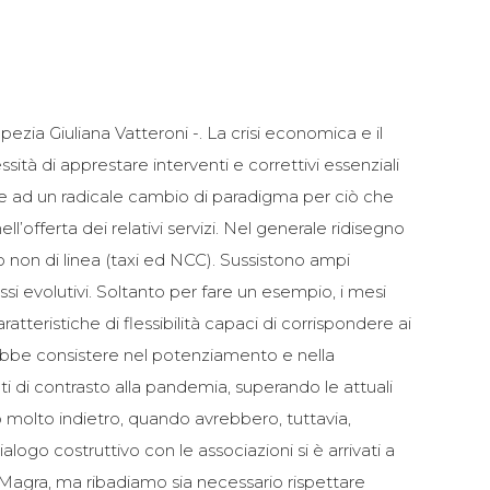
ezia Giuliana Vatteroni -. La crisi economica e il
ssità di apprestare interventi e correttivi essenziali
e ad un radicale cambio di paradigma per ciò che
l’offerta dei relativi servizi. Nel generale ridisegno
o non di linea (taxi ed NCC). Sussistono ampi
ssi evolutivi. Soltanto per fare un esempio, i mesi
atteristiche di flessibilità capaci di corrispondere ai
trebbe consistere nel potenziamento e nella
i di contrasto alla pandemia, superando le attuali
ono molto indietro, quando avrebbero, tuttavia,
alogo costruttivo con le associazioni si è arrivati a
 Magra, ma ribadiamo sia necessario rispettare