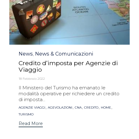
Category
News
News & Comunicazioni
,
Credito d’imposta per Agenzie di
Viaggio
18 Febbraio 2022
Il Ministero del Turismo ha emanato le
modalità operative per richiedere un credito
di imposta...
Tags
,
,
,
,
,
AGENZIE VIAGGI
AGEVOLAZIONI
CNA
CREDITO
HOME
TURISMO
Read More