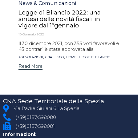
Category
News & Comunicazioni
Legge di Bilancio 2022: una
sintesi delle novità fiscali in
vigore dal 1°gennaio
10 Gennaio 2022
Il 30 dicembre 2021, con 355 voti favorevoli e
45 contrari, è stata approvata alla...
Tags
,
,
,
,
AGEVOLAZIONI
CNA
FISCO
HOME
LEGGE DI BILANCIO
Read More
CNA Sede Territoriale della Spezia
Via Padre Giuliani 6 La Spezia
(+39)0187/598080
(+39)0187/598081
Informazioni: