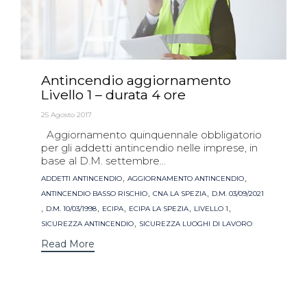
Antincendio aggiornamento
Livello 1 – durata 4 ore
25 Agosto 2017
Aggiornamento quinquennale obbligatorio
per gli addetti antincendio nelle imprese, in
base al D.M. settembre...
Tags
,
,
ADDETTI ANTINCENDIO
AGGIORNAMENTO ANTINCENDIO
,
,
ANTINCENDIO BASSO RISCHIO
CNA LA SPEZIA
D.M. 03/09/2021
,
,
,
,
,
D.M. 10/03/1998
ECIPA
ECIPA LA SPEZIA
LIVELLO 1
,
SICUREZZA ANTINCENDIO
SICUREZZA LUOGHI DI LAVORO
Read More