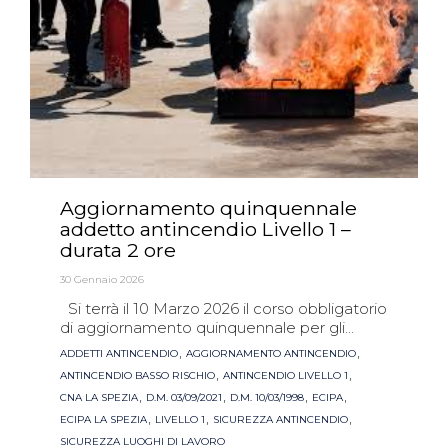
Aggiornamento quinquennale
addetto antincendio Livello 1 –
durata 2 ore
30 Gennaio 2026
Si terrà il 10 Marzo 2026 il corso obbligatorio
di aggiornamento quinquennale per gli...
Tags
,
,
ADDETTI ANTINCENDIO
AGGIORNAMENTO ANTINCENDIO
,
,
ANTINCENDIO BASSO RISCHIO
ANTINCENDIO LIVELLO 1
,
,
,
,
CNA LA SPEZIA
D.M. 03/09/2021
D.M. 10/03/1998
ECIPA
,
,
,
ECIPA LA SPEZIA
LIVELLO 1
SICUREZZA ANTINCENDIO
SICUREZZA LUOGHI DI LAVORO