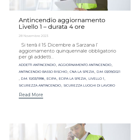
Antincendio aggiornamento
Livello 1 – durata 4 ore
28 Novembre 2023
Si terrà il 15 Dicembre a Sarzana l’
aggiornamento quinquennale obbligatorio
per gli addetti...
Tags
,
,
ADDETTI ANTINCENDIO
AGGIORNAMENTO ANTINCENDIO
,
,
ANTINCENDIO BASSO RISCHIO
CNA LA SPEZIA
D.M. 03/09/2021
,
,
,
,
,
D.M. 10/03/1998
ECIPA
ECIPA LA SPEZIA
LIVELLO 1
,
SICUREZZA ANTINCENDIO
SICUREZZA LUOGHI DI LAVORO
Read More