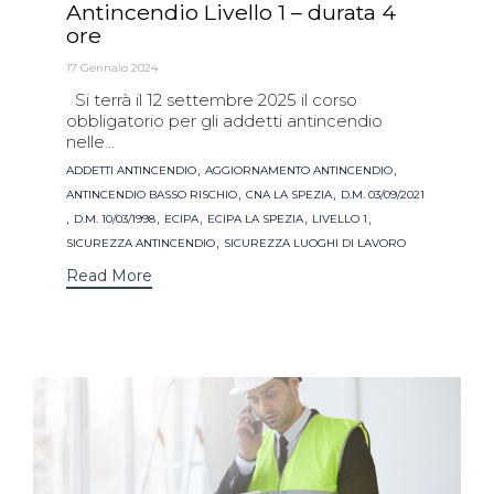
Antincendio Livello 1 – durata 4
ore
17 Gennaio 2024
Si terrà il 12 settembre 2025 il corso
obbligatorio per gli addetti antincendio
nelle...
Tags
,
,
ADDETTI ANTINCENDIO
AGGIORNAMENTO ANTINCENDIO
,
,
ANTINCENDIO BASSO RISCHIO
CNA LA SPEZIA
D.M. 03/09/2021
,
,
,
,
,
D.M. 10/03/1998
ECIPA
ECIPA LA SPEZIA
LIVELLO 1
,
SICUREZZA ANTINCENDIO
SICUREZZA LUOGHI DI LAVORO
Read More