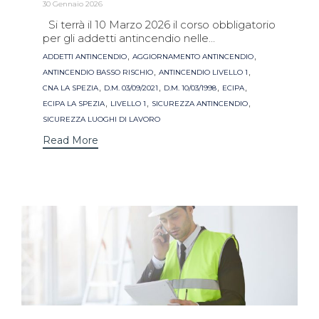
30 Gennaio 2026
Si terrà il 10 Marzo 2026 il corso obbligatorio
per gli addetti antincendio nelle...
Tags
,
,
ADDETTI ANTINCENDIO
AGGIORNAMENTO ANTINCENDIO
,
,
ANTINCENDIO BASSO RISCHIO
ANTINCENDIO LIVELLO 1
,
,
,
,
CNA LA SPEZIA
D.M. 03/09/2021
D.M. 10/03/1998
ECIPA
,
,
,
ECIPA LA SPEZIA
LIVELLO 1
SICUREZZA ANTINCENDIO
SICUREZZA LUOGHI DI LAVORO
Read More