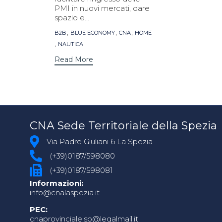
PMI in nuovi mercati, dare
spazio e...
Tags
,
,
,
B2B
BLUE ECONOMY
CNA
HOME
,
NAUTICA
Read More
CNA Sede Territoriale della Spezia
Via Padre Giuliani 6 La Spezia
(+39)0187/598080
(+39)0187/598081
Informazioni:
info@cnalaspezia.it
PEC:
cnaprovinciale.sp@legalmail.it