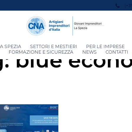
(+3
Skip
A SPEZIA
SETTORI E MESTIERI
PER LE IMPRESE
g:
blue econ
to
FORMAZIONE E SICUREZZA
NEWS
CONTATTI
content