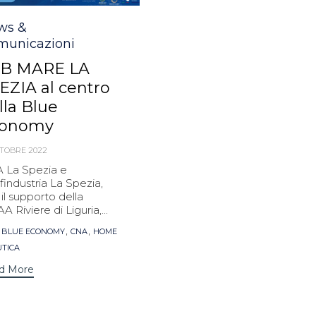
egory
ws &
municazioni
B MARE LA
EZIA al centro
lla Blue
conomy
TTOBRE 2022
 La Spezia e
industria La Spezia,
il supporto della
A Riviere di Liguria,...
s
,
,
,
BLUE ECONOMY
CNA
HOME
TICA
d More