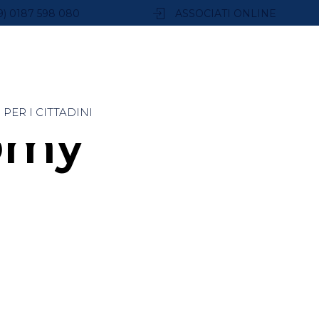
9) 0187 598 080
ASSOCIATI ONLINE
PER I CITTADINI
omy