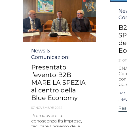
Cat
Ne
Co
B2
SP
de
E
Category
News &
Comunicazioni
21 O
Presentato
CNA
Conf
l’evento B2B
con 
MARE LA SPEZIA
CCIA
al centro della
Tag
B2B
Blue Economy
,
NAU
07 NOVEMBRE 2022
Rea
Promuovere la
conoscenza fra imprese,
facilitare l’ingresso delle