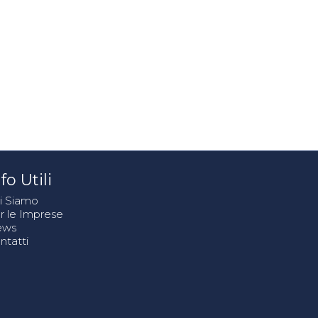
fo Utili
i Siamo
r le Imprese
ews
ntatti