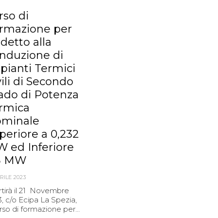
rso di
rmazione per
detto alla
nduzione di
pianti Termici
vili di Secondo
ado di Potenza
rmica
minale
periore a 0,232
 ed Inferiore
3 MW
RILE 2023
tirà il 21 Novembre
, c/o Ecipa La Spezia,
orso di formazione per...