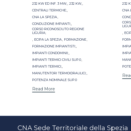
Tags
Tag
,
,
232 KW ED INF. 3 MW;
232 KW;
232 K
,
CENTRALI TERMICHE;
CNA 
,
CNA LA SPEZIA
COND
CORS
,
CONDUZIONE IMPIANTI;
LIGUR
CORSO RICONOSCIUTO REGIONE
,
LIGURIA;
ECI
,
,
,
ECIPA LA SPEZIA
FORMAZIONE
FORM
,
FORMAZIONE IMPIANTISTI;
IMPIA
,
IMPIANTI CONDOMINII;
IMPIA
,
IMPIANTI TERMICI CIVILI SUP.0
MANU
,
IMPIANTI TERMICI;
POTE
,
MANUTENTORI TERMOIDRAULICI;
Rea
POTENZA NOMINALE SUP.0
Read More
CNA Sede Territoriale della Spezia