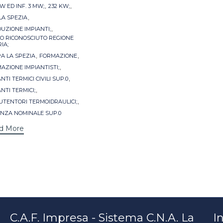
s
,
,
W ED INF. 3 MW;
232 KW;
,
LA SPEZIA
,
UZIONE IMPIANTI;
O RICONOSCIUTO REGIONE
IA;
,
,
PA LA SPEZIA
FORMAZIONE
,
AZIONE IMPIANTISTI;
,
NTI TERMICI CIVILI SUP.0
,
NTI TERMICI;
,
TENTORI TERMOIDRAULICI;
NZA NOMINALE SUP.0
d More
C.A.F. Impresa - Sistema C.N.A. La
In