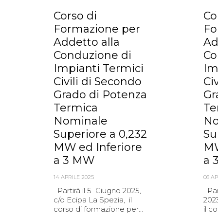
Corso di
Co
Formazione per
Fo
Addetto alla
Ad
Conduzione di
Co
Impianti Termici
Im
Civili di Secondo
Ci
Grado di Potenza
Gr
Termica
Te
Nominale
No
Superiore a 0,232
Su
MW ed Inferiore
MW
a 3 MW
a 
14 APRILE 2025
06 AP
Partirà il 5 Giugno 2025,
Par
c/o Ecipa La Spezia, il
2023
corso di formazione per...
il c