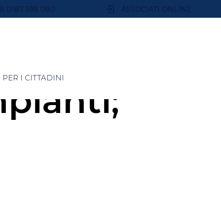
9) 0187 598 080
ASSOCIATI ONLINE
PER I CITTADINI
pianti;