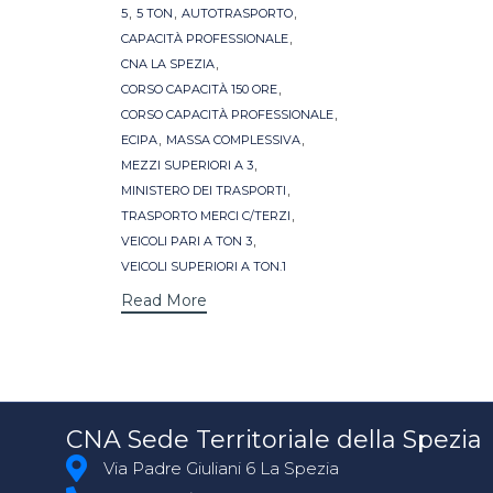
Tags
,
,
,
5
5 TON
AUTOTRASPORTO
,
CAPACITÀ PROFESSIONALE
,
CNA LA SPEZIA
,
CORSO CAPACITÀ 150 ORE
,
CORSO CAPACITÀ PROFESSIONALE
,
,
ECIPA
MASSA COMPLESSIVA
,
MEZZI SUPERIORI A 3
,
MINISTERO DEI TRASPORTI
,
TRASPORTO MERCI C/TERZI
,
VEICOLI PARI A TON 3
VEICOLI SUPERIORI A TON.1
Read More
CNA Sede Territoriale della Spezia
Via Padre Giuliani 6 La Spezia