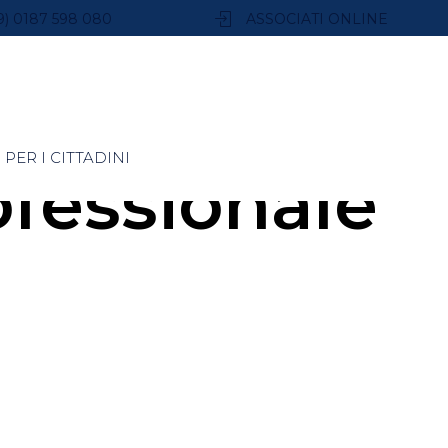
9) 0187 598 080
ASSOCIATI ONLINE
PER I CITTADINI
ofessionale