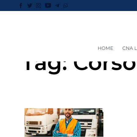
HOME
CNA L
Tag:
Corso