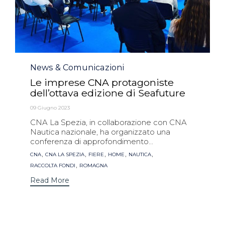
Category
News & Comunicazioni
Le imprese CNA protagoniste
dell’ottava edizione di Seafuture
09 Giugno 2023
CNA La Spezia, in collaborazione con CNA
Nautica nazionale, ha organizzato una
conferenza di approfondimento...
Tags
,
,
,
,
,
CNA
CNA LA SPEZIA
FIERE
HOME
NAUTICA
,
RACCOLTA FONDI
ROMAGNA
Read More