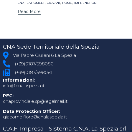
Tags
,
,
,
,
CNA
EATTOMEET
GIOVANI
HOME
IMPRENDITORI
Read More
CNA Sede Territoriale della Spezia
Via Padre Giuliani 6 La Spezia
(+39)0187/598080
(+39)0187/598081
Informazioni:
info@cnalaspezia.it
PEC:
cnaprovinciale.sp@legalmail.it
Data Protection Officer:
giacomo.fiore@cnalaspezia.it
C.A.F. Impresa - Sistema C.N.A. La Spezia srl