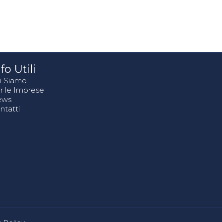
fo Utili
i Siamo
r le Imprese
ews
ntatti