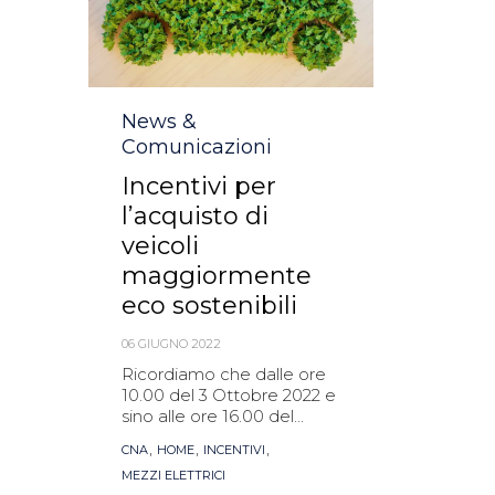
Category
News &
Comunicazioni
Incentivi per
l’acquisto di
veicoli
maggiormente
eco sostenibili
06 GIUGNO 2022
Ricordiamo che dalle ore
10.00 del 3 Ottobre 2022 e
sino alle ore 16.00 del...
Tags
,
,
,
CNA
HOME
INCENTIVI
MEZZI ELETTRICI