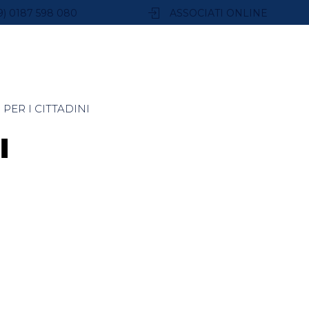
9) 0187 598 080
ASSOCIATI ONLINE
PER I CITTADINI
i