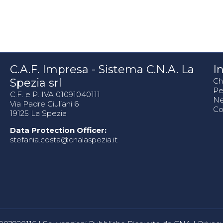
C.A.F. Impresa - Sistema C.N.A. La
In
Spezia srl
Ch
Pe
C.F. e P. IVA 01091040111
N
Via Padre Giuliani 6
Co
19125 La Spezia
Data Protection Officer:
stefania.costa@cnalaspezia.it