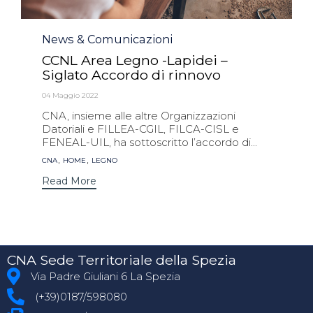
Category
News & Comunicazioni
CCNL Area Legno -Lapidei –
Siglato Accordo di rinnovo
04 Maggio 2022
CNA, insieme alle altre Organizzazioni
Datoriali e FILLEA-CGIL, FILCA-CISL e
FENEAL-UIL, ha sottoscritto l’accordo di...
Tags
,
,
CNA
HOME
LEGNO
Read More
CNA Sede Territoriale della Spezia
Via Padre Giuliani 6 La Spezia
(+39)0187/598080