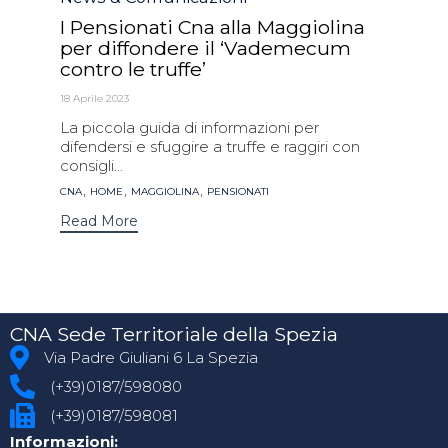
I Pensionati Cna alla Maggiolina
per diffondere il ‘Vademecum
contro le truffe’
18 Aprile 2023
La piccola guida di informazioni per
difendersi e sfuggire a truffe e raggiri con
consigli...
Tags
,
,
,
CNA
HOME
MAGGIOLINA
PENSIONATI
Read More
CNA Sede Territoriale della Spezia
Via Padre Giuliani 6 La Spezia
(+39)0187/598080
(+39)0187/598081
Informazioni: