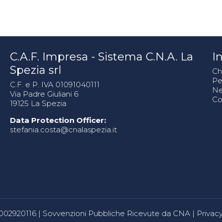
C.A.F. Impresa - Sistema C.N.A. La
In
Spezia srl
Ch
Pe
C.F. e P. IVA 01091040111
N
Via Padre Giuliani 6
Co
19125 La Spezia
Data Protection Officer:
stefania.costa@cnalaspezia.it
80002920116 |
Sovvenzioni Pubbliche Ricevute da CNA
|
Privacy