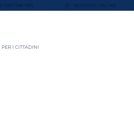
9) 0187 598 080
ASSOCIATI ONLINE
PER I CITTADINI