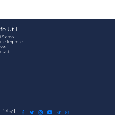
fo Utili
i Siamo
r le Imprese
ews
ntatti
 Policy
|