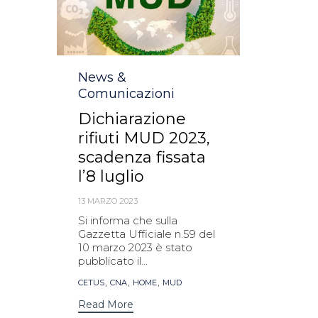
Category
News &
Comunicazioni
Dichiarazione
rifiuti MUD 2023,
scadenza fissata
l’8 luglio
13 MARZO 2023
Si informa che sulla
Gazzetta Ufficiale n.59 del
10 marzo 2023 è stato
pubblicato il...
Tags
,
,
,
CETUS
CNA
HOME
MUD
Read More