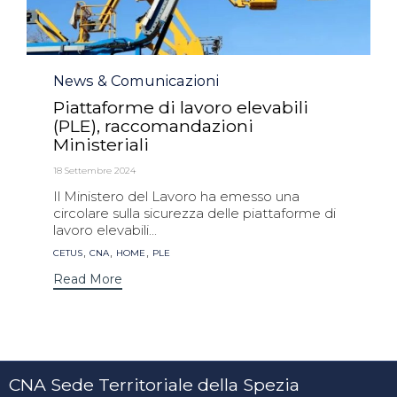
Category
News & Comunicazioni
Piattaforme di lavoro elevabili
(PLE), raccomandazioni
Ministeriali
18 Settembre 2024
Il Ministero del Lavoro ha emesso una
circolare sulla sicurezza delle piattaforme di
lavoro elevabili...
Tags
,
,
,
CETUS
CNA
HOME
PLE
Read More
CNA Sede Territoriale della Spezia