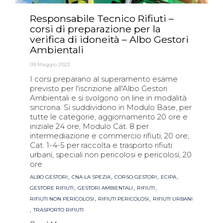
Responsabile Tecnico Rifiuti –
corsi di preparazione per la
verifica di idoneità – Albo Gestori
Ambientali
09 Maggio 2023
I corsi preparano al superamento esame
previsto per l'iscrizione all'Albo Gestori
Ambientali e si svolgono on line in modalità
sincrona. Si suddividono in Modulo Base, per
tutte le categorie, aggiornamento 20 ore e
iniziale 24 ore; Modulo Cat. 8 per
intermediazione e commercio rifiuti, 20 ore;
Cat. 1-4-5 per raccolta e trasporto rifiuti
urbani, speciali non pericolosi e pericolosi, 20
ore
Tags
,
,
,
,
ALBO GESTORI
CNA LA SPEZIA
CORSO GESTORI
ECIPA
,
,
,
GESTORE RIFIUTI
GESTORI AMBIENTALI
RIFIUTI
,
,
RIFIUTI NON PERICOLOSI
RIFIUTI PERICOLOSI
RIFIUTI URBANI
,
TRASPORTO RIFIUTI