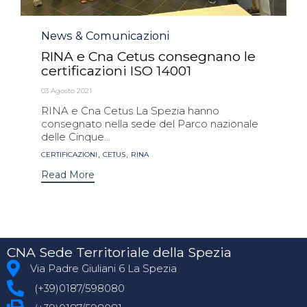
Category
News & Comunicazioni
RINA e Cna Cetus consegnano le
certificazioni ISO 14001
03 Agosto 2021
RINA e Cna Cetus La Spezia hanno
consegnato nella sede del Parco nazionale
delle Cinque...
Tags
,
,
CERTIFICAZIONI
CETUS
RINA
Read More
CNA Sede Territoriale della Spezia
Via Padre Giuliani 6 La Spezia
(+39)0187/598080