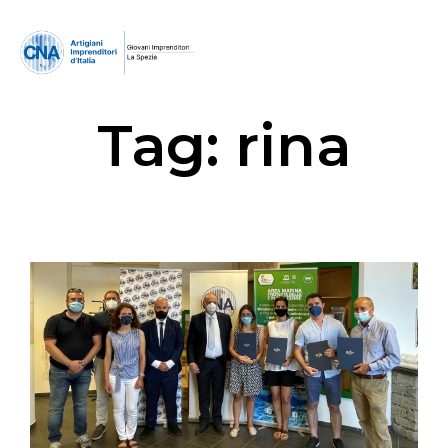
Tag:
rina