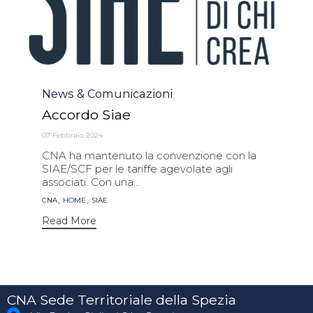
Category
News & Comunicazioni
Accordo Siae
07 Febbraio 2024
CNA ha mantenuto la convenzione con la
SIAE/SCF per le tariffe agevolate agli
associati. Con una...
Tags
,
,
CNA
HOME
SIAE
Read More
CNA Sede Territoriale della Spezia