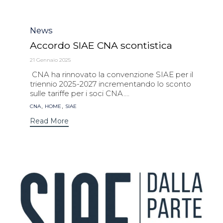
Category
News
Accordo SIAE CNA scontistica
21 Gennaio 2025
CNA ha rinnovato la convenzione SIAE per il
triennio 2025-2027 incrementando lo sconto
sulle tariffe per i soci CNA....
Tags
,
,
CNA
HOME
SIAE
Read More