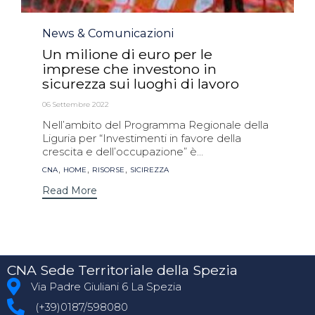
Category
News & Comunicazioni
Un milione di euro per le
imprese che investono in
sicurezza sui luoghi di lavoro
06 Settembre 2022
Nell’ambito del Programma Regionale della
Liguria per “Investimenti in favore della
crescita e dell’occupazione” è...
Tags
,
,
,
CNA
HOME
RISORSE
SICIREZZA
Read More
CNA Sede Territoriale della Spezia
Via Padre Giuliani 6 La Spezia
(+39)0187/598080