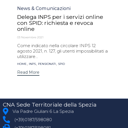
Category
News & Comunicazioni
Delega INPS per i servizi online
con SPID: richiesta e revoca
online
03 Novembre 2021
Come indicato nella circolare INPS 12
agosto 2021, n. 127, gli utenti impossibilitati a
utilizzare...
Tags
,
,
,
HOME
INPS
PENSIONATI
SPID
Read More
CNA Sede Territoriale della Spezia
Via Padre Giuliani 6 La Spezia
(+39)0187/598080
(+39)0187/598081