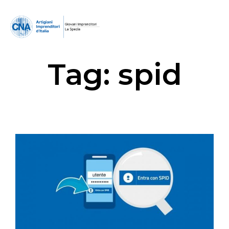
Tag:
spid