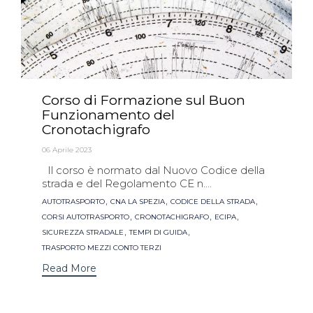
Corso di Formazione sul Buon
Funzionamento del
Cronotachigrafo
06 Aprile 2023
Il corso è normato dal Nuovo Codice della
strada e del Regolamento CE n....
Tags
,
,
,
AUTOTRASPORTO
CNA LA SPEZIA
CODICE DELLA STRADA
,
,
,
CORSI AUTOTRASPORTO
CRONOTACHIGRAFO
ECIPA
,
,
SICUREZZA STRADALE
TEMPI DI GUIDA
TRASPORTO MEZZI CONTO TERZI
Read More