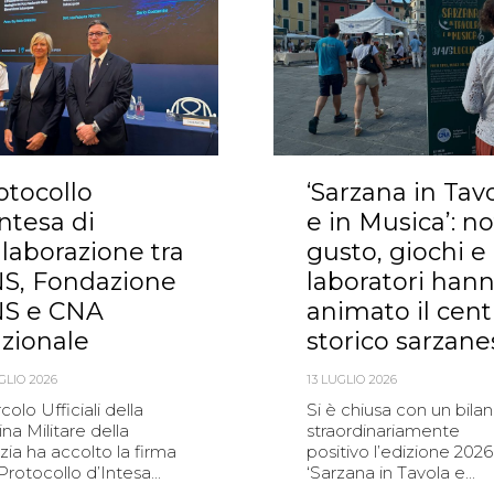
otocollo
‘Sarzana in Tav
Intesa di
e in Musica’: no
llaborazione tra
gusto, giochi e
S, Fondazione
laboratori han
S e CNA
animato il cent
zionale
storico sarzane
GLIO 2026
13 LUGLIO 2026
ircolo Ufficiali della
Si è chiusa con un bilan
na Militare della
straordinariamente
ia ha accolto la firma
positivo l’edizione 2026
Protocollo d’Intesa...
‘Sarzana in Tavola e...