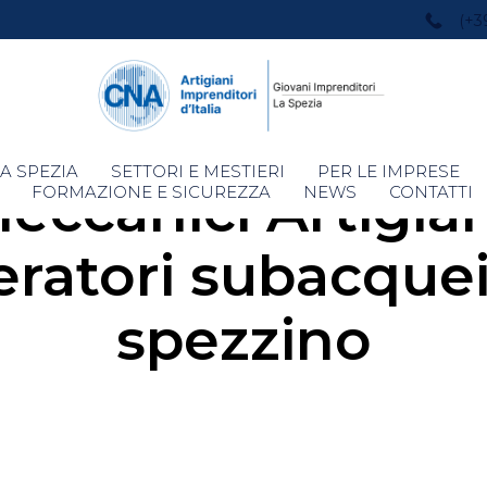
(+3
Skip
A SPEZIA
SETTORI E MESTIERI
PER LE IMPRESE
eccanici Artigia
to
FORMAZIONE E SICUREZZA
NEWS
CONTATTI
content
eratori subacquei.
spezzino