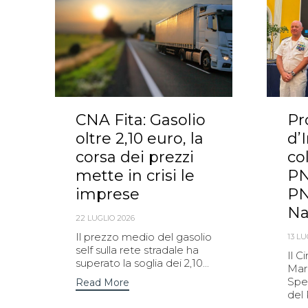
CNA Fita: Gasolio
Pr
oltre 2,10 euro, la
d’
corsa dei prezzi
co
mette in crisi le
PN
imprese
PN
Na
22 LUGLIO 2026
Il prezzo medio del gasolio
13 LU
self sulla rete stradale ha
Il C
superato la soglia dei 2,10...
Mari
Spez
Read More
del 