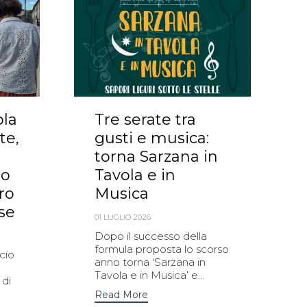
ola
Tre serate tra
te,
gusti e musica:
torna Sarzana in
no
Tavola e in
ro
Musica
se
01 LUGLIO 2026
Dopo il successo della
formula proposta lo scorso
cio
anno torna ‘Sarzana in
Tavola e in Musica’ e...
 di
Read More