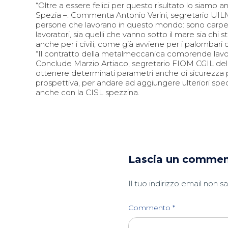
“Oltre a essere felici per questo risultato lo siamo a
Spezia –. Commenta Antonio Varini, segretario UIL
persone che lavorano in questo mondo: sono carpenti
lavoratori, sia quelli che vanno sotto il mare sia ch
anche per i civili, come già avviene per i palombari d
“Il contratto della metalmeccanica comprende lavorat
Conclude Marzio Artiaco, segretario FIOM CGIL della
ottenere determinati parametri anche di sicurezza pe
prospettiva, per andare ad aggiungere ulteriori speci
anche con la CISL spezzina.
Lascia un comme
Il tuo indirizzo email non s
Commento
*