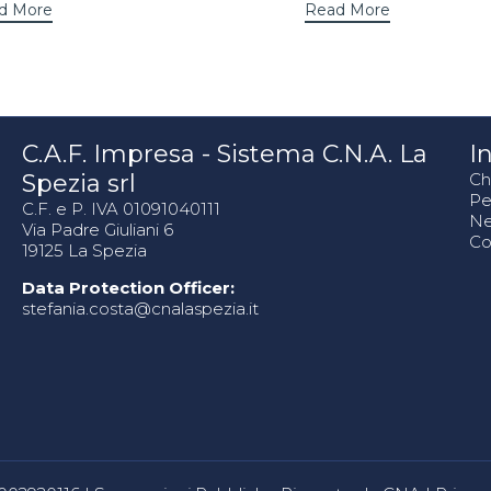
d More
Read More
C.A.F. Impresa - Sistema C.N.A. La
In
Spezia srl
Ch
Pe
C.F. e P. IVA 01091040111
N
Via Padre Giuliani 6
Co
19125 La Spezia
Data Protection Officer:
stefania.costa@cnalaspezia.it