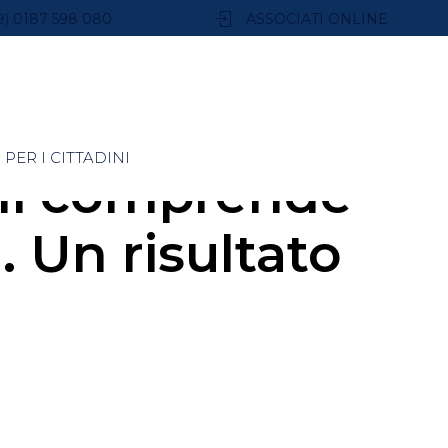
9) 0187 598 080
ASSOCIATI ONLINE
PER I CITTADINI
ni comprende
 Un risultato