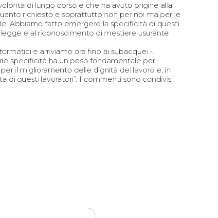
 volontà di lungo corso e che ha avuto origine alla
nto richiesto e soprattutto non per noi ma per le
le. Abbiamo fatto emergere la specificità di questi
 di legge e al riconoscimento di mestiere usurante
ormatici e arriviamo ora fino ai subacquei -.
prie specificità ha un peso fondamentale per
er il miglioramento delle dignità del lavoro e, in
ta di questi lavoratori”. I commenti sono condivisi