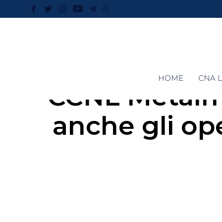
HOME
CNA L
CCNL Metalm
anche gli op