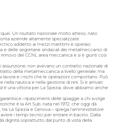
cquei. Un risultato nazionale molto atteso, nato
 conta aziende altamente specializzate.
cnico addetto ai mezzi marittimi e operaio
a e delle segretarie sindacali dei metalmeccanici di
el rinnovo del CCNL area meccanica e si è giunti così
di assunzione, non avevano un contratto nazionale di
ontratto della metalmeccanica a livello generale, ma
i lavora e i rischi che le operazioni comportano. Può
 nella nautica e nella gestione di reti. Si è arrivati
o ed è una vittoria per La Spezia, dove abbiamo anche
arantisce i ripascimenti delle spiagge a chi svolge
oriche è la Art Sub, nata nel 1972, che oggi dà
, tra La Spezia e Genova – spiega l’amministratore
vere i tempi tecnici per entrare in bacino. Dalla
 dignità soprattutto dal punto di vista della