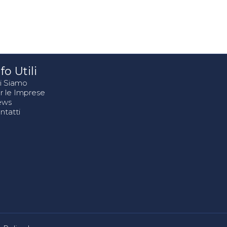
fo Utili
i Siamo
r le Imprese
ews
ntatti