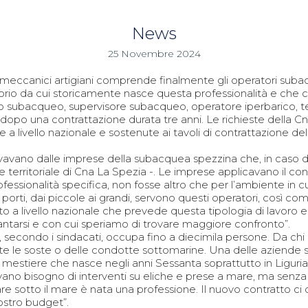
News
25 Novembre 2024
almeccanici artigiani comprende finalmente gli operatori suba
ritorio da cui storicamente nasce questa professionalità e che
 subacqueo, supervisore subacqueo, operatore iperbarico, te
dopo una contrattazione durata tre anni. Le richieste della Cn
te a livello nazionale e sostenute ai tavoli di contrattazione d
rivavano dalle imprese della subacquea spezzina che, in caso 
ce territoriale di Cna La Spezia -. Le imprese applicavano il c
sionalità specifica, non fosse altro che per l’ambiente in cu
 porti, dai piccole ai grandi, servono questi operatori, così come
tto a livello nazionale che prevede questa tipologia di lavor
i vantarsi e con cui speriamo di trovare maggiore confronto”.
secondo i sindacati, occupa fino a diecimila persone. Da chi g
te le soste o delle condotte sottomarine. Una delle aziende st
 mestiere che nasce negli anni Sessanta soprattutto in Liguria
ano bisogno di interventi su eliche e prese a mare, ma senza a
sotto il mare è nata una professione. Il nuovo contratto ci dà
ostro budget”.