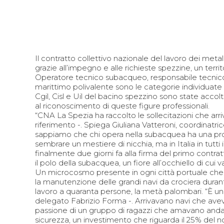
Il contratto collettivo nazionale del lavoro dei met
grazie all’impegno e alle richieste spezzine, un ter
Operatore tecnico subacqueo, responsabile tecnico
marittimo polivalente sono le categorie individuate 
Cgil, Cisl e Uil del bacino spezzino sono state accol
al riconoscimento di queste figure professionali.
“CNA La Spezia ha raccolto le sollecitazioni che ar
riferimento -. Spiega Giuliana Vatteroni, coordinatri
sappiamo che chi opera nella subacquea ha una profes
sembrare un mestiere di nicchia, ma in Italia in tutti i
finalmente due giorni fa alla firma del primo contra
il polo della subacquea, un fiore all’occhiello di cu
Un microcosmo presente in ogni città portuale che, 
la manutenzione delle grandi navi da crociera duran
lavoro a quaranta persone, la metà palombari. “È un
delegato Fabrizio Forma -. Arrivavano navi che avev
passione di un gruppo di ragazzi che amavano andare 
sicurezza, un investimento che riguarda il 25% del n