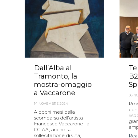
Dall’Alba al
Te
Tramonto, la
B2
mostra-omaggio
Sp
a Vaccarone
06 N
Pro
14 NOVEMBRE 2024
con
A pochi mesi dalla
risp
scomparsa dell’artista
gra
Francesco Vaccarone la
ampl
CCIAA, anche su
sollecitazione di Cna,
Rea