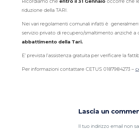
Ricordiamo che
entro il 31 Gennaio
occorre che le 
riduzione della TARI.
Nei vari regolamenti comunali infatti è generalmente 
servizio privato di recupero/smaltimento anziché a 
abbattimento della Tari.
E’ prevista l’assistenza gratuita per verificare la fatt
Per informazioni contattare CETUS 0187984273 –
c
Lascia un comme
Il tuo indirizzo email non s