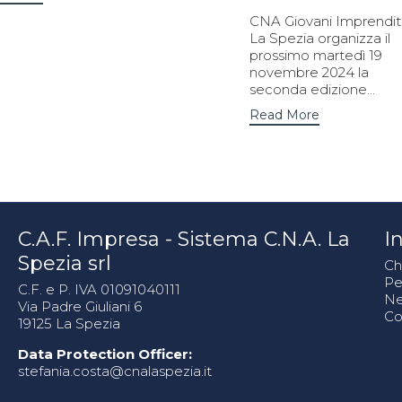
CNA Giovani Imprendit
La Spezia organizza il
prossimo martedì 19
novembre 2024 la
seconda edizione...
Read More
C.A.F. Impresa - Sistema C.N.A. La
In
Spezia srl
Ch
Pe
C.F. e P. IVA 01091040111
N
Via Padre Giuliani 6
Co
19125 La Spezia
Data Protection Officer:
stefania.costa@cnalaspezia.it