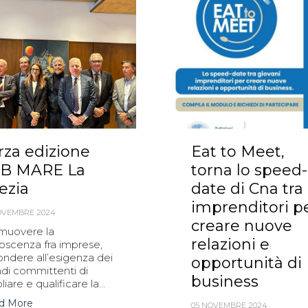
rza edizione
Eat to Meet,
B MARE La
torna lo speed-
ezia
date di Cna tra
imprenditori p
OVEMBRE 2024
creare nuove
muovere la
relazioni e
oscenza fra imprese,
ondere all’esigenza dei
opportunità di
ndi committenti di
business
iare e qualificare la...
d More
05 NOVEMBRE 2024