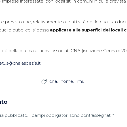
imprese interessate, con locali siti in comuni in cui è previst
previsto che, relativamente alle attività per le quali sia docum
quello pubblico, si possa
applicare alle superfici dei local
ibilità della pratica ai nuovi associati CNA (iscrizione Gennaio 20
etus@cnalaspezia.it
cna
home
imu

nto
arà pubblicato.
I campi obbligatori sono contrassegnati
*