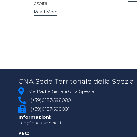
ospita...
Read More
CNA Sede Territoriale della Spezia
Via Padre Giuliani 6 La Spezia
(+39)0187/598080
(+39)0187/598081
Informazioni:
info@cnalaspezia.it
PEC: