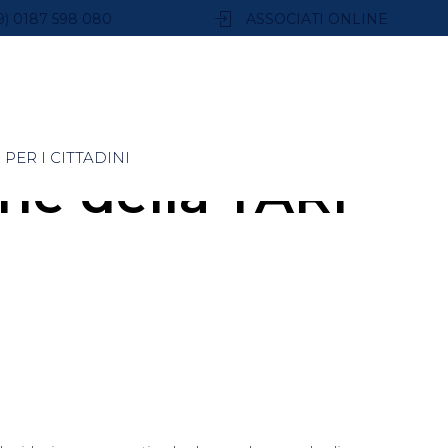
9) 0187 598 080
ASSOCIATI ONLINE
PER I CITTADINI
ne della TARI