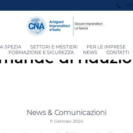
(+3
Skip
A SPEZIA
SETTORI E MESTIERI
PER LE IMPRESE
ande di riduzio
to
FORMAZIONE E SICUREZZA
NEWS
CONTATTI
content
News & Comunicazioni
11 Gennaio 2024