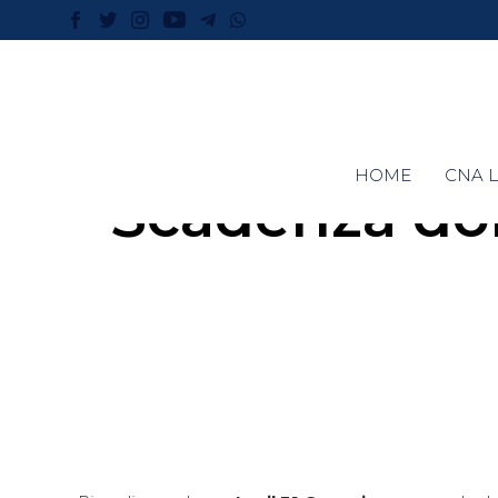
HOME
CNA L
Scadenza dom