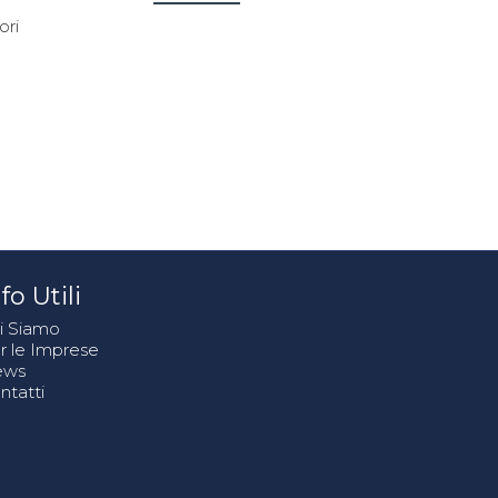
ori
fo Utili
i Siamo
r le Imprese
ews
ntatti