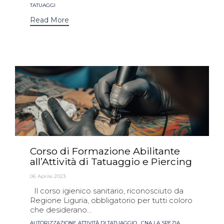
TATUAGGI
Read More
Corso di Formazione Abilitante
all’Attività di Tatuaggio e Piercing
06 Aprile 2023
Il corso igienico sanitario, riconosciuto da
Regione Liguria, obbligatorio per tutti coloro
che desiderano...
Tags
,
,
AUTORIZZAZIONE ATTIVITÀ DI TATUAGGIO
CNA LA SPEZIA