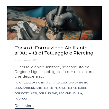
Corso di Formazione Abilitante
all’Attività di Tatuaggio e Piercing
05 Settembre 2024
Il corso igienico sanitario, riconosciuto da
Regione Liguria, obbligatorio per tutti coloro
che desiderano...
Tags
,
,
AUTORIZZAZIONE ATTIVITÀ DI TATUAGGIO
CNA LA SPEZIA
,
,
,
CORSO AUTORIZZATO
CORSO PIERCING
CORSO TATOO
,
,
,
,
CORSO TATUAGGI
ECIPA
IGIENE
REGIONE LIGURIA
TATUAGGI
Read More