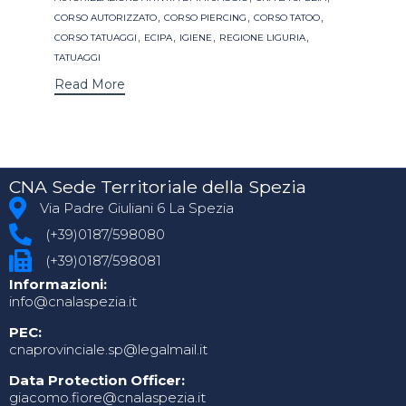
,
,
,
CORSO AUTORIZZATO
CORSO PIERCING
CORSO TATOO
,
,
,
,
CORSO TATUAGGI
ECIPA
IGIENE
REGIONE LIGURIA
TATUAGGI
Read More
CNA Sede Territoriale della Spezia
Via Padre Giuliani 6 La Spezia
(+39)0187/598080
(+39)0187/598081
Informazioni:
info@cnalaspezia.it
PEC:
cnaprovinciale.sp@legalmail.it
Data Protection Officer:
giacomo.fiore@cnalaspezia.it