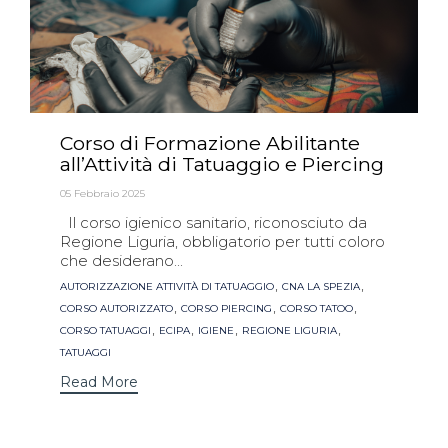
Corso di Formazione Abilitante
all’Attività di Tatuaggio e Piercing
05 Febbraio 2025
Il corso igienico sanitario, riconosciuto da
Regione Liguria, obbligatorio per tutti coloro
che desiderano...
Tags
,
,
AUTORIZZAZIONE ATTIVITÀ DI TATUAGGIO
CNA LA SPEZIA
,
,
,
CORSO AUTORIZZATO
CORSO PIERCING
CORSO TATOO
,
,
,
,
CORSO TATUAGGI
ECIPA
IGIENE
REGIONE LIGURIA
TATUAGGI
Read More