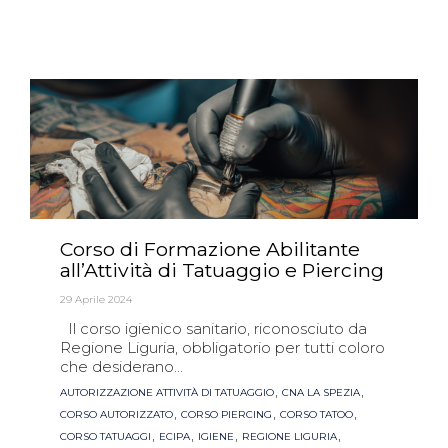
Corso di Formazione Abilitante
all’Attività di Tatuaggio e Piercing
29 Aprile 2024
Il corso igienico sanitario, riconosciuto da
Regione Liguria, obbligatorio per tutti coloro
che desiderano...
Tags
,
,
AUTORIZZAZIONE ATTIVITÀ DI TATUAGGIO
CNA LA SPEZIA
,
,
,
CORSO AUTORIZZATO
CORSO PIERCING
CORSO TATOO
,
,
,
,
CORSO TATUAGGI
ECIPA
IGIENE
REGIONE LIGURIA