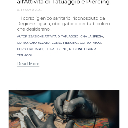
all’Attività di Tatuaggio e Piercing
05 Febbraio 2025
Il corso igienico sanitario, riconosciuto da
Regione Liguria, obbligatorio per tutti coloro
che desiderano...
Tags
,
,
AUTORIZZAZIONE ATTIVITÀ DI TATUAGGIO
CNA LA SPEZIA
,
,
,
CORSO AUTORIZZATO
CORSO PIERCING
CORSO TATOO
,
,
,
,
CORSO TATUAGGI
ECIPA
IGIENE
REGIONE LIGURIA
TATUAGGI
Read More