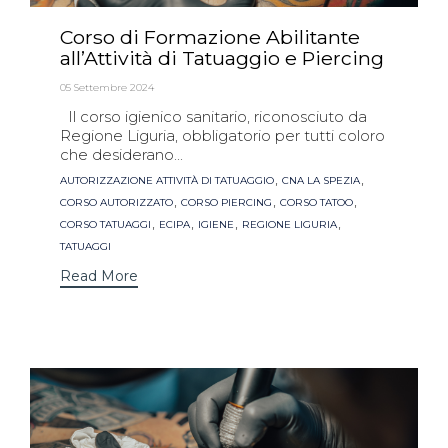
Corso di Formazione Abilitante
all’Attività di Tatuaggio e Piercing
05 Settembre 2024
Il corso igienico sanitario, riconosciuto da
Regione Liguria, obbligatorio per tutti coloro
che desiderano...
Tags
,
,
AUTORIZZAZIONE ATTIVITÀ DI TATUAGGIO
CNA LA SPEZIA
,
,
,
CORSO AUTORIZZATO
CORSO PIERCING
CORSO TATOO
,
,
,
,
CORSO TATUAGGI
ECIPA
IGIENE
REGIONE LIGURIA
TATUAGGI
Read More