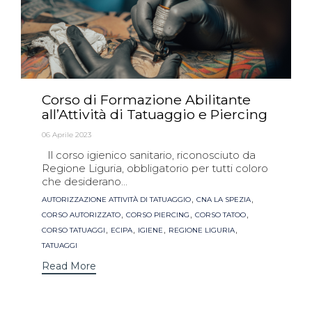
Corso di Formazione Abilitante
all’Attività di Tatuaggio e Piercing
06 Aprile 2023
Il corso igienico sanitario, riconosciuto da
Regione Liguria, obbligatorio per tutti coloro
che desiderano...
Tags
,
,
AUTORIZZAZIONE ATTIVITÀ DI TATUAGGIO
CNA LA SPEZIA
,
,
,
CORSO AUTORIZZATO
CORSO PIERCING
CORSO TATOO
,
,
,
,
CORSO TATUAGGI
ECIPA
IGIENE
REGIONE LIGURIA
TATUAGGI
Read More