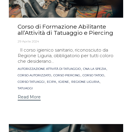
Corso di Formazione Abilitante
all’Attività di Tatuaggio e Piercing
29 Aprile 2024
Il corso igienico sanitario, riconosciuto da
Regione Liguria, obbligatorio per tutti coloro
che desiderano...
Tags
,
,
AUTORIZZAZIONE ATTIVITÀ DI TATUAGGIO
CNA LA SPEZIA
,
,
,
CORSO AUTORIZZATO
CORSO PIERCING
CORSO TATOO
,
,
,
,
CORSO TATUAGGI
ECIPA
IGIENE
REGIONE LIGURIA
TATUAGGI
Read More