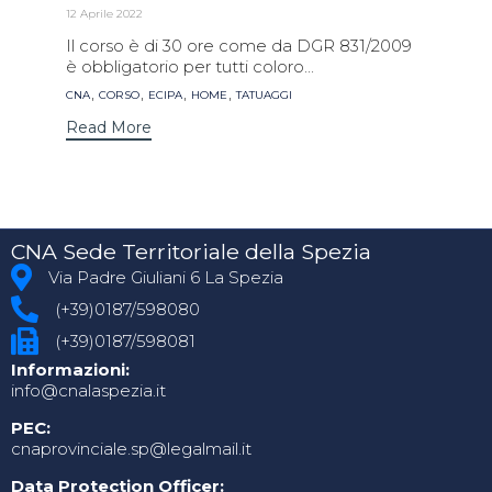
12 Aprile 2022
Il corso è di 30 ore come da DGR 831/2009
è obbligatorio per tutti coloro...
Tags
,
,
,
,
CNA
CORSO
ECIPA
HOME
TATUAGGI
Read More
CNA Sede Territoriale della Spezia
Via Padre Giuliani 6 La Spezia
(+39)0187/598080
(+39)0187/598081
Informazioni:
info@cnalaspezia.it
PEC:
cnaprovinciale.sp@legalmail.it
Data Protection Officer: