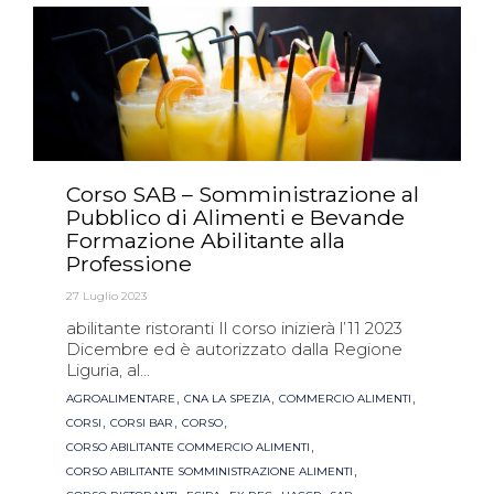
Corso SAB – Somministrazione al
Pubblico di Alimenti e Bevande
Formazione Abilitante alla
Professione
27 Luglio 2023
abilitante ristoranti Il corso inizierà l’11 2023
Dicembre ed è autorizzato dalla Regione
Liguria, al...
Tags
,
,
,
AGROALIMENTARE
CNA LA SPEZIA
COMMERCIO ALIMENTI
,
,
,
CORSI
CORSI BAR
CORSO
,
CORSO ABILITANTE COMMERCIO ALIMENTI
,
CORSO ABILITANTE SOMMINISTRAZIONE ALIMENTI
,
,
,
,
,