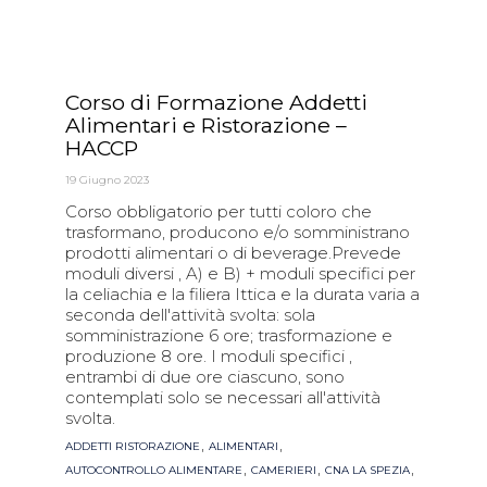
Corso di Formazione Addetti
Alimentari e Ristorazione –
HACCP
19 Giugno 2023
Corso obbligatorio per tutti coloro che
trasformano, producono e/o somministrano
prodotti alimentari o di beverage.Prevede
moduli diversi , A) e B) + moduli specifici per
la celiachia e la filiera Ittica e la durata varia a
seconda dell'attività svolta: sola
somministrazione 6 ore; trasformazione e
produzione 8 ore. I moduli specifici ,
entrambi di due ore ciascuno, sono
contemplati solo se necessari all'attività
svolta.
Tags
,
,
ADDETTI RISTORAZIONE
ALIMENTARI
,
,
,
AUTOCONTROLLO ALIMENTARE
CAMERIERI
CNA LA SPEZIA