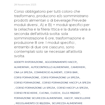
28 Novembre 2023
Corso obbligatorio per tutti coloro che
trasformano, producono e/o somministrano
prodotti alimentari o di beverage.Prevede
moduli diversi , A) e B) + moduli specifici per
la celiachia e la filiera Ittica e la durata varia a
seconda dell'attività svolta: sola
somministrazione 6 ore; trasformazione e
produzione 8 ore. I moduli specifici ,
entrambi di due ore ciascuno, sono
contemplati solo se necessari all'attività
svolta.
Tags
,
,
ADDETTI RISTORAZIONE
AGGIORNAMENTO HACCP;
,
,
,
ALIMENTARI
AUTOCONTROLLO ALIMENTARE
CAMERIERI
,
,
,
CNA LA SPEZIA
COMMERCIO ALIMENTI
CORSI BAR
,
,
CORSI FORMAZIONE
CORSI FORMAZIONE LA SPEZIA
,
CORSO FORMAZIONE
CORSO FORMAZIONE HACCP LA SPEZIA
,
,
,
CORSO FORMAZIONE LA SPEZIA
CORSO HACCP LA SPEZIA
,
,
,
,
CORSO PESCHERIE
CUCINA
CUOCHI
D.LGS 193/2007
,
,
FORMAZIONE SICUREZZA ALIMENTARE
HACCP
MACELLERIE
,
,
REGOLAMENTO CE 852/2004
SICUREZZA ALIMENTARE