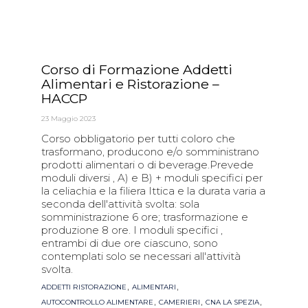
Corso di Formazione Addetti
Alimentari e Ristorazione –
HACCP
23 Maggio 2023
Corso obbligatorio per tutti coloro che
trasformano, producono e/o somministrano
prodotti alimentari o di beverage.Prevede
moduli diversi , A) e B) + moduli specifici per
la celiachia e la filiera Ittica e la durata varia a
seconda dell'attività svolta: sola
somministrazione 6 ore; trasformazione e
produzione 8 ore. I moduli specifici ,
entrambi di due ore ciascuno, sono
contemplati solo se necessari all'attività
svolta.
Tags
,
,
ADDETTI RISTORAZIONE
ALIMENTARI
,
,
,
AUTOCONTROLLO ALIMENTARE
CAMERIERI
CNA LA SPEZIA