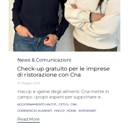
Category
News & Comunicazioni
Check-up gratuito per le imprese
di ristorazione con Cna
16 Maggio 2024
Haccp e igiene degli alimenti: Cna mette in
campo i propri esperti per supportare e...
Tags
,
,
,
AGGIORNAMENTO HACCP;
CETUS
CNA
,
,
,
COMMERCIO ALIMENTI
HACCP
HOME
RISTORANTI
Read More