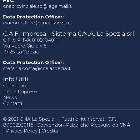
PEC:
cnaprovinciale.sp@legalmail.it
Data Protection Officer:
giacomo.fiore@cnalaspezia.it
C.A.F. Impresa - Sistema C.N.A. La Spezia srl
C.F. e P. IVA 01091040111
Via Padre Giuliani 6
19125 La Spezia
Data Protection Officer:
stefania.costa@cnalaspezia.it
Info Utili
Chi Siamo
Per le Imprese
News
Contatti
© 2021 CNA La Spezia — Tutti i diritti riservati. C.F.
80002920116 |
Sovvenzioni Pubbliche Ricevute da CNA
|
Privacy Policy
|
Credits