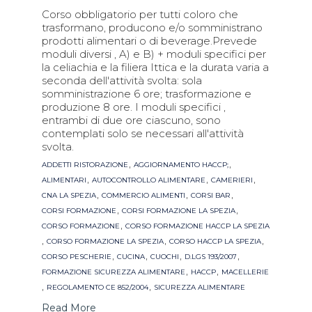
Corso obbligatorio per tutti coloro che
trasformano, producono e/o somministrano
prodotti alimentari o di beverage.Prevede
moduli diversi , A) e B) + moduli specifici per
la celiachia e la filiera Ittica e la durata varia a
seconda dell'attività svolta: sola
somministrazione 6 ore; trasformazione e
produzione 8 ore. I moduli specifici ,
entrambi di due ore ciascuno, sono
contemplati solo se necessari all'attività
svolta.
Tags
,
,
ADDETTI RISTORAZIONE
AGGIORNAMENTO HACCP;
,
,
,
ALIMENTARI
AUTOCONTROLLO ALIMENTARE
CAMERIERI
,
,
,
CNA LA SPEZIA
COMMERCIO ALIMENTI
CORSI BAR
,
,
CORSI FORMAZIONE
CORSI FORMAZIONE LA SPEZIA
,
CORSO FORMAZIONE
CORSO FORMAZIONE HACCP LA SPEZIA
,
,
,
CORSO FORMAZIONE LA SPEZIA
CORSO HACCP LA SPEZIA
,
,
,
,
CORSO PESCHERIE
CUCINA
CUOCHI
D.LGS 193/2007
,
,
FORMAZIONE SICUREZZA ALIMENTARE
HACCP
MACELLERIE
,
,
REGOLAMENTO CE 852/2004
SICUREZZA ALIMENTARE
Read More