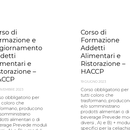
rso di
Corso di
rmazione e
Formazione
giornamento
Addetti
detti
Alimentari e
imentari e
Ristorazione –
storazione –
HACCP
ACCP
19 GIUGNO 2023
Corso obbligatorio per
OVEMBRE 2023
tutti coloro che
o obbligatorio per
trasformano, producon
i coloro che
e/o somministrano
sformano, producono
prodotti alimentari o di
 somministrano
beverage.Prevede mod
otti alimentari o di
diversi , A) e B) + modul
erage.Prevede moduli
specifici per la celiachi