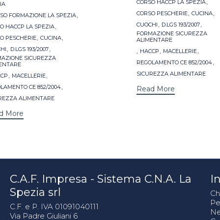
,
CORSO HACCP LA SPEZIA
IA
,
,
,
CORSO PESCHERIE
CUCINA
SO FORMAZIONE LA SPEZIA
,
,
,
CUOCHI
D.LGS 193/2007
O HACCP LA SPEZIA
FORMAZIONE SICUREZZA
,
,
O PESCHERIE
CUCINA
ALIMENTARE
,
,
HI
D.LGS 193/2007
,
,
,
HACCP
MACELLERIE
AZIONE SICUREZZA
,
REGOLAMENTO CE 852/2004
ENTARE
,
,
SICUREZZA ALIMENTARE
CCP
MACELLERIE
,
LAMENTO CE 852/2004
Read More
REZZA ALIMENTARE
d More
C.A.F. Impresa - Sistema C.N.A. La
In
Spezia srl
Ch
Pe
C.F. e P. IVA 01091040111
N
Via Padre Giuliani 6