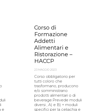
Corso di
Formazione
Addetti
Alimentari e
Ristorazione –
HACCP
23 MAGGIO 2023
Corso obbligatorio per
tutti coloro che
o
trasformano, producono
e/o somministrano
prodotti alimentari o di
uli
beverage.Prevede moduli
i
diversi , A) e B) + moduli
a e
specifici per la celiachia e