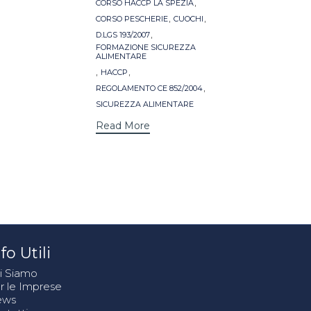
,
CORSO HACCP LA SPEZIA
,
,
CORSO PESCHERIE
CUOCHI
,
D.LGS 193/2007
FORMAZIONE SICUREZZA
ALIMENTARE
,
,
HACCP
,
REGOLAMENTO CE 852/2004
SICUREZZA ALIMENTARE
Read More
fo Utili
i Siamo
r le Imprese
ews