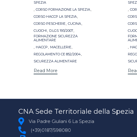
SPEZIA
SPEZ
,
,
,
CORSO FORMAZIONE LA SPEZIA
COR
,
CORSO HACCP LA SPEZIA
CORS
,
,
CORSO PESCHERIE
CUCINA
CORS
,
,
CUOCHI
D.LGS 193/2007
CUOC
FORMAZIONE SICUREZZA
FORM
ALIMENTARE
ALIM
,
,
,
,
HACCP
MACELLERIE
HA
,
REGOLAMENTO CE 852/2004
REGO
SICUREZZA ALIMENTARE
SICU
Read More
Rea
CNA Sede Territoriale della Spezia
Via Padre Giuliani 6 La Spezia
(+39)0187/598080