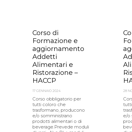
Corso di
Co
Formazione e
Fo
aggiornamento
ag
Addetti
Ad
Alimentari e
Al
Ristorazione –
Ri
HACCP
H
17 GENNAIO 2024
28 N
Corso obbligatorio per
Cors
tutti coloro che
tutt
trasformano, producono
tra
e/o somministrano
e/o
prodotti alimentari o di
prod
beverage.Prevede moduli
bev