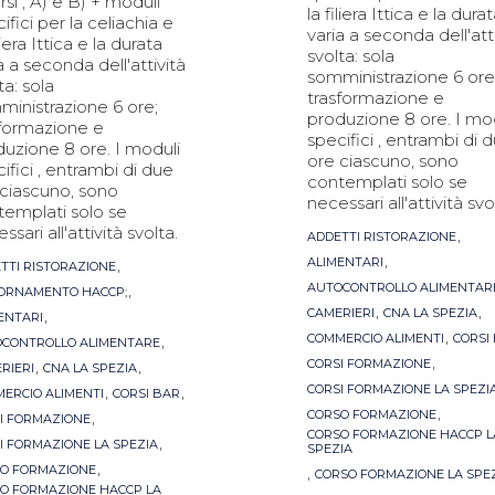
rsi , A) e B) + moduli
la filiera Ittica e la dura
ifici per la celiachia e
varia a seconda dell'att
iliera Ittica e la durata
svolta: sola
a a seconda dell'attività
somministrazione 6 ore
ta: sola
trasformazione e
ministrazione 6 ore;
produzione 8 ore. I mo
sformazione e
specifici , entrambi di 
uzione 8 ore. I moduli
ore ciascuno, sono
ifici , entrambi di due
contemplati solo se
 ciascuno, sono
necessari all'attività svo
templati solo se
ssari all'attività svolta.
Tags
,
ADDETTI RISTORAZIONE
,
s
,
ALIMENTARI
TTI RISTORAZIONE
,
AUTOCONTROLLO ALIMENTAR
ORNAMENTO HACCP;
,
,
,
CAMERIERI
CNA LA SPEZIA
ENTARI
,
,
COMMERCIO ALIMENTI
CORSI
CONTROLLO ALIMENTARE
,
,
,
CORSI FORMAZIONE
RIERI
CNA LA SPEZIA
,
,
CORSI FORMAZIONE LA SPEZI
ERCIO ALIMENTI
CORSI BAR
,
,
CORSO FORMAZIONE
I FORMAZIONE
CORSO FORMAZIONE HACCP L
,
I FORMAZIONE LA SPEZIA
SPEZIA
,
O FORMAZIONE
,
CORSO FORMAZIONE LA SPE
O FORMAZIONE HACCP LA