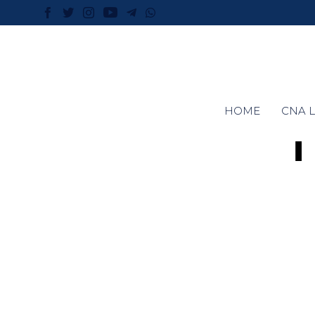
HOME
CNA L
T