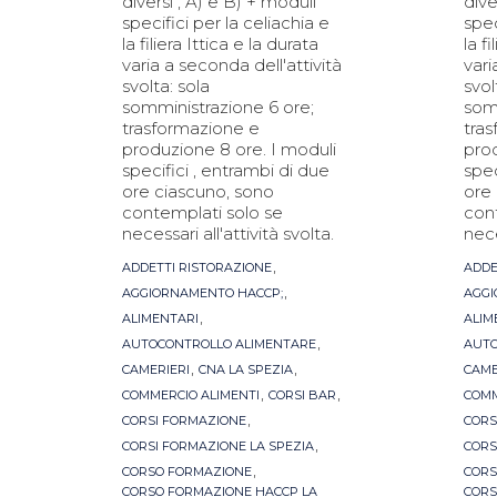
diversi , A) e B) + moduli
dive
specifici per la celiachia e
spec
la filiera Ittica e la durata
la f
varia a seconda dell'attività
vari
svolta: sola
svol
somministrazione 6 ore;
som
trasformazione e
tra
produzione 8 ore. I moduli
prod
specifici , entrambi di due
spec
ore ciascuno, sono
ore
contemplati solo se
con
necessari all'attività svolta.
nece
Tags
Tag
,
ADDETTI RISTORAZIONE
ADDE
,
AGGIORNAMENTO HACCP;
AGGI
,
ALIMENTARI
ALIM
,
AUTOCONTROLLO ALIMENTARE
AUTO
,
,
CAMERIERI
CNA LA SPEZIA
CAME
,
,
COMMERCIO ALIMENTI
CORSI BAR
COMM
,
CORSI FORMAZIONE
CORS
,
CORSI FORMAZIONE LA SPEZIA
CORS
,
CORSO FORMAZIONE
CORS
CORSO FORMAZIONE HACCP LA
CORS