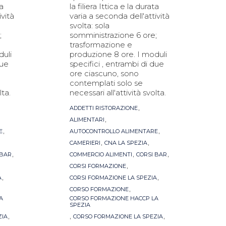
ta
la filiera Ittica e la durata
ività
varia a seconda dell'attività
svolta: sola
;
somministrazione 6 ore;
trasformazione e
duli
produzione 8 ore. I moduli
due
specifici , entrambi di due
ore ciascuno, sono
contemplati solo se
lta.
necessari all'attività svolta.
Tags
,
ADDETTI RISTORAZIONE
,
ALIMENTARI
,
,
E
AUTOCONTROLLO ALIMENTARE
,
,
CAMERIERI
CNA LA SPEZIA
,
,
,
 BAR
COMMERCIO ALIMENTI
CORSI BAR
,
CORSI FORMAZIONE
,
,
A
CORSI FORMAZIONE LA SPEZIA
,
CORSO FORMAZIONE
A
CORSO FORMAZIONE HACCP LA
SPEZIA
,
,
,
ZIA
CORSO FORMAZIONE LA SPEZIA