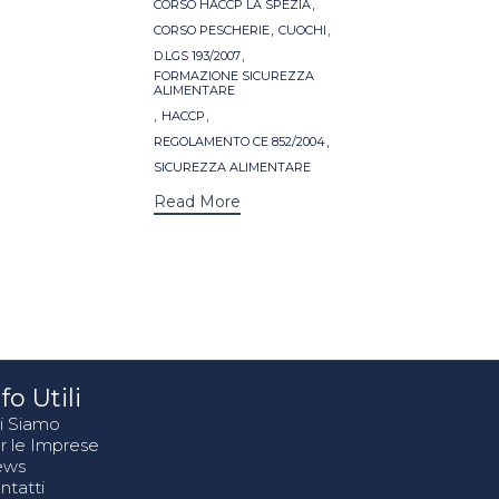
,
CORSO HACCP LA SPEZIA
,
,
CORSO PESCHERIE
CUOCHI
,
D.LGS 193/2007
FORMAZIONE SICUREZZA
ALIMENTARE
,
,
HACCP
,
REGOLAMENTO CE 852/2004
SICUREZZA ALIMENTARE
Read More
fo Utili
i Siamo
r le Imprese
ews
ntatti