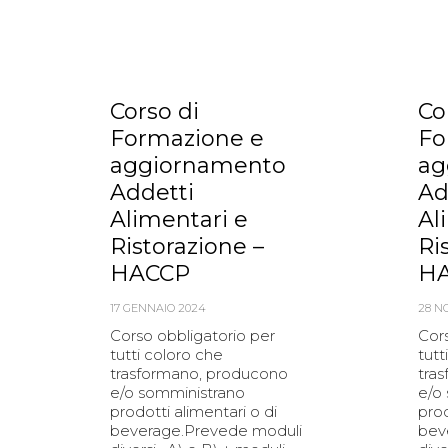
Corso di
Co
Formazione e
Fo
aggiornamento
ag
Addetti
Ad
Alimentari e
Al
Ristorazione –
Ri
HACCP
H
17 GENNAIO 2024
28 N
Corso obbligatorio per
Cors
tutti coloro che
tutt
trasformano, producono
tra
e/o somministrano
e/o
prodotti alimentari o di
prod
beverage.Prevede moduli
bev