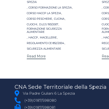
SPEZIA
SPEZ
,
,
,
CORSO FORMAZIONE LA SPEZIA
COR
,
CORSO HACCP LA SPEZIA
CORS
,
,
CORSO PESCHERIE
CUCINA
CORS
,
,
CUOCHI
D.LGS 193/2007
CUOC
FORMAZIONE SICUREZZA
FORM
ALIMENTARE
ALIM
,
,
,
,
HACCP
MACELLERIE
HA
,
REGOLAMENTO CE 852/2004
REGO
SICUREZZA ALIMENTARE
SICU
Read More
Rea
CNA Sede Territoriale della Spezia
Via Padre Giuliani 6 La Spezia
(+39)0187/598080
(+39)0187/598081