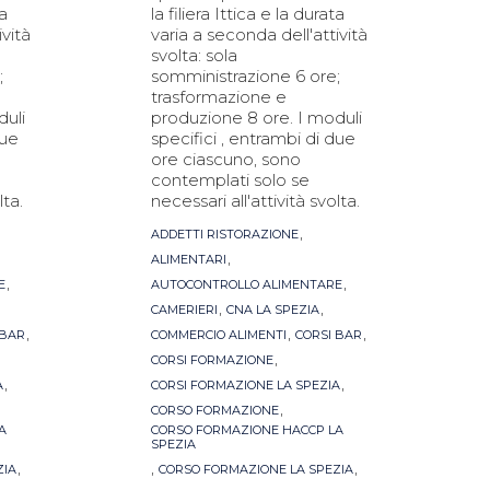
ta
la filiera Ittica e la durata
ività
varia a seconda dell'attività
svolta: sola
;
somministrazione 6 ore;
trasformazione e
duli
produzione 8 ore. I moduli
due
specifici , entrambi di due
ore ciascuno, sono
contemplati solo se
lta.
necessari all'attività svolta.
Tags
,
ADDETTI RISTORAZIONE
,
ALIMENTARI
,
,
E
AUTOCONTROLLO ALIMENTARE
,
,
CAMERIERI
CNA LA SPEZIA
,
,
,
 BAR
COMMERCIO ALIMENTI
CORSI BAR
,
CORSI FORMAZIONE
,
,
A
CORSI FORMAZIONE LA SPEZIA
,
CORSO FORMAZIONE
A
CORSO FORMAZIONE HACCP LA
SPEZIA
,
,
,
ZIA
CORSO FORMAZIONE LA SPEZIA