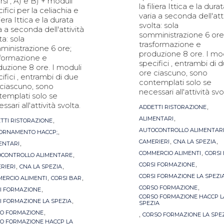
rsi , A) e B) + moduli
la filiera Ittica e la dura
ifici per la celiachia e
varia a seconda dell'att
iliera Ittica e la durata
svolta: sola
a a seconda dell'attività
somministrazione 6 ore
ta: sola
trasformazione e
ministrazione 6 ore;
produzione 8 ore. I mo
sformazione e
specifici , entrambi di 
uzione 8 ore. I moduli
ore ciascuno, sono
ifici , entrambi di due
contemplati solo se
 ciascuno, sono
necessari all'attività svo
templati solo se
ssari all'attività svolta.
Tags
,
ADDETTI RISTORAZIONE
,
s
,
ALIMENTARI
TTI RISTORAZIONE
,
AUTOCONTROLLO ALIMENTAR
ORNAMENTO HACCP;
,
,
,
CAMERIERI
CNA LA SPEZIA
ENTARI
,
,
COMMERCIO ALIMENTI
CORSI
CONTROLLO ALIMENTARE
,
,
,
CORSI FORMAZIONE
RIERI
CNA LA SPEZIA
,
,
CORSI FORMAZIONE LA SPEZI
ERCIO ALIMENTI
CORSI BAR
,
,
CORSO FORMAZIONE
I FORMAZIONE
CORSO FORMAZIONE HACCP L
,
I FORMAZIONE LA SPEZIA
SPEZIA
,
O FORMAZIONE
,
CORSO FORMAZIONE LA SPE
O FORMAZIONE HACCP LA