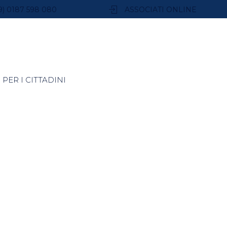
9) 0187 598 080
ASSOCIATI ONLINE
PER I CITTADINI