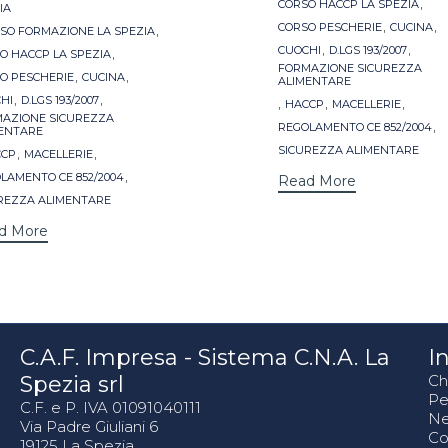
,
CORSO HACCP LA SPEZIA
IA
,
,
,
CORSO PESCHERIE
CUCINA
SO FORMAZIONE LA SPEZIA
,
,
,
CUOCHI
D.LGS 193/2007
O HACCP LA SPEZIA
FORMAZIONE SICUREZZA
,
,
O PESCHERIE
CUCINA
ALIMENTARE
,
,
HI
D.LGS 193/2007
,
,
,
HACCP
MACELLERIE
AZIONE SICUREZZA
,
REGOLAMENTO CE 852/2004
ENTARE
,
,
SICUREZZA ALIMENTARE
CCP
MACELLERIE
,
LAMENTO CE 852/2004
Read More
REZZA ALIMENTARE
d More
C.A.F. Impresa - Sistema C.N.A. La
In
Spezia srl
Ch
Pe
C.F. e P. IVA 01091040111
N
Via Padre Giuliani 6
Co
19125 La Spezia