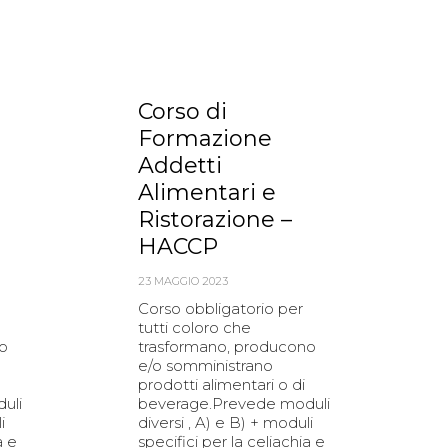
Corso di
Formazione
Addetti
Alimentari e
Ristorazione –
HACCP
23 MAGGIO 2023
Corso obbligatorio per
tutti coloro che
o
trasformano, producono
e/o somministrano
prodotti alimentari o di
uli
beverage.Prevede moduli
i
diversi , A) e B) + moduli
a e
specifici per la celiachia e