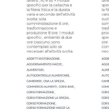
diversi , A) e B) + moduli
dive
specifici per la celiachia e
spec
la filiera Ittica e la durata
la f
varia a seconda dell'attività
vari
svolta: sola
svol
somministrazione 6 ore;
som
trasformazione e
tra
produzione 8 ore. I moduli
prod
specifici , entrambi di due
spec
ore ciascuno, sono
ore
contemplati solo se
con
necessari all'attività svolta.
nece
Tags
Tag
,
ADDETTI RISTORAZIONE
ADDE
,
AGGIORNAMENTO HACCP;
AGGI
,
ALIMENTARI
ALIM
,
AUTOCONTROLLO ALIMENTARE
AUTO
,
,
CAMERIERI
CNA LA SPEZIA
CAME
,
,
COMMERCIO ALIMENTI
CORSI BAR
COMM
,
CORSI FORMAZIONE
CORS
,
CORSI FORMAZIONE LA SPEZIA
CORS
,
CORSO FORMAZIONE
CORS
CORSO FORMAZIONE HACCP LA
CORS