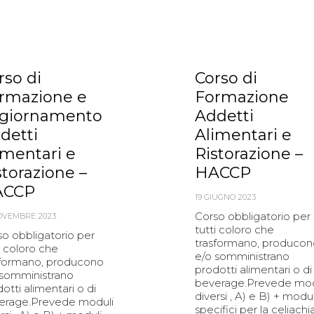
rso di
Corso di
rmazione e
Formazione
giornamento
Addetti
detti
Alimentari e
imentari e
Ristorazione –
storazione –
HACCP
ACCP
19 GIUGNO 2023
Corso obbligatorio per
OVEMBRE 2023
tutti coloro che
o obbligatorio per
trasformano, producon
i coloro che
e/o somministrano
sformano, producono
prodotti alimentari o di
 somministrano
beverage.Prevede mod
otti alimentari o di
diversi , A) e B) + modul
erage.Prevede moduli
specifici per la celiachi