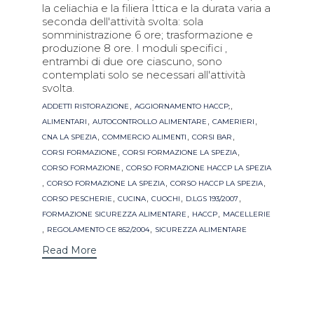
la celiachia e la filiera Ittica e la durata varia a
seconda dell'attività svolta: sola
somministrazione 6 ore; trasformazione e
produzione 8 ore. I moduli specifici ,
entrambi di due ore ciascuno, sono
contemplati solo se necessari all'attività
svolta.
Tags
,
,
ADDETTI RISTORAZIONE
AGGIORNAMENTO HACCP;
,
,
,
ALIMENTARI
AUTOCONTROLLO ALIMENTARE
CAMERIERI
,
,
,
CNA LA SPEZIA
COMMERCIO ALIMENTI
CORSI BAR
,
,
CORSI FORMAZIONE
CORSI FORMAZIONE LA SPEZIA
,
CORSO FORMAZIONE
CORSO FORMAZIONE HACCP LA SPEZIA
,
,
,
CORSO FORMAZIONE LA SPEZIA
CORSO HACCP LA SPEZIA
,
,
,
,
CORSO PESCHERIE
CUCINA
CUOCHI
D.LGS 193/2007
,
,
FORMAZIONE SICUREZZA ALIMENTARE
HACCP
MACELLERIE
,
,
REGOLAMENTO CE 852/2004
SICUREZZA ALIMENTARE
Read More