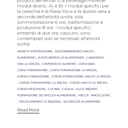
prodotti alimentari o di beverage.Prevede
moduli diversi , A) e B) + moduli specifici per
la celiachia e la filiera Ittica e la durata varia a
seconda dell'attività svolta: sola
somministrazione 6 ore; trasformazione e
produzione 8 ore. I moduli specifici ,
entrambi di due ore ciascuno, sono
contemplati solo se necessari all'attività
svolta.
Tags
,
,
ADDETTI RISTORAZIONE
AGGIORNAMENTO HACCP;
,
,
,
ALIMENTARI
AUTOCONTROLLO ALIMENTARE
CAMERIERI
,
,
,
CNA LA SPEZIA
COMMERCIO ALIMENTI
CORSI BAR
,
,
CORSI FORMAZIONE
CORSI FORMAZIONE LA SPEZIA
,
CORSO FORMAZIONE
CORSO FORMAZIONE HACCP LA SPEZIA
,
,
,
CORSO FORMAZIONE LA SPEZIA
CORSO HACCP LA SPEZIA
,
,
,
,
CORSO PESCHERIE
CUCINA
CUOCHI
D.LGS 193/2007
,
,
FORMAZIONE SICUREZZA ALIMENTARE
HACCP
MACELLERIE
,
,
REGOLAMENTO CE 852/2004
SICUREZZA ALIMENTARE
Read More