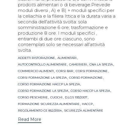
prodotti alimentari o di beverage.Prevede
moduli diversi , A) e B) + moduli specifici per
la celiachia e la filiera Ittica e la durata varia a
seconda dell'attività svolta: sola
somministrazione 6 ore; trasformazione e
produzione 8 ore. I moduli specifici ,
entrambi di due ore ciascuno, sono
contemplati solo se necessari all'attività
svolta.
Tags
,
,
ADDETTI RISTORAZIONE
ALIMENTARI
,
,
,
AUTOCONTROLLO ALIMENTARE
CAMERIERI
CNA LA SPEZIA
,
,
,
COMMERCIO ALIMENTI
CORSI BAR
CORSI FORMAZIONE
,
,
CORSI FORMAZIONE LA SPEZIA
CORSO FORMAZIONE
,
CORSO FORMAZIONE HACCP LA SPEZIA
,
,
CORSO FORMAZIONE LA SPEZIA
CORSO HACCP LA SPEZIA
,
,
,
CORSO PESCHERIE
CUOCHI
D.LGS 193/2007
,
,
FORMAZIONE SICUREZZA ALIMENTARE
HACCP
,
REGOLAMENTO CE 852/2004
SICUREZZA ALIMENTARE
Read More