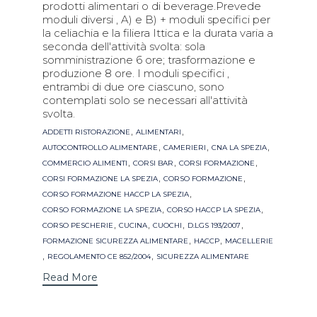
prodotti alimentari o di beverage.Prevede
moduli diversi , A) e B) + moduli specifici per
la celiachia e la filiera Ittica e la durata varia a
seconda dell'attività svolta: sola
somministrazione 6 ore; trasformazione e
produzione 8 ore. I moduli specifici ,
entrambi di due ore ciascuno, sono
contemplati solo se necessari all'attività
svolta.
Tags
,
,
ADDETTI RISTORAZIONE
ALIMENTARI
,
,
,
AUTOCONTROLLO ALIMENTARE
CAMERIERI
CNA LA SPEZIA
,
,
,
COMMERCIO ALIMENTI
CORSI BAR
CORSI FORMAZIONE
,
,
CORSI FORMAZIONE LA SPEZIA
CORSO FORMAZIONE
,
CORSO FORMAZIONE HACCP LA SPEZIA
,
,
CORSO FORMAZIONE LA SPEZIA
CORSO HACCP LA SPEZIA
,
,
,
,
CORSO PESCHERIE
CUCINA
CUOCHI
D.LGS 193/2007
,
,
FORMAZIONE SICUREZZA ALIMENTARE
HACCP
MACELLERIE
,
,
REGOLAMENTO CE 852/2004
SICUREZZA ALIMENTARE
Read More