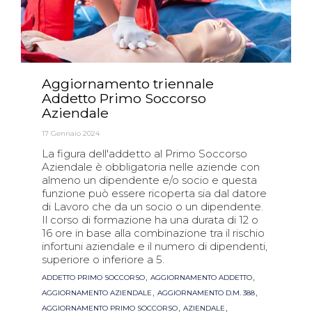
Aggiornamento triennale
Addetto Primo Soccorso
Aziendale
17 Gennaio 2024
La figura dell'addetto al Primo Soccorso
Aziendale è obbligatoria nelle aziende con
almeno un dipendente e/o socio e questa
funzione può essere ricoperta sia dal datore
di Lavoro che da un socio o un dipendente.
Il corso di formazione ha una durata di 12 o
16 ore in base alla combinazione tra il rischio
infortuni aziendale e il numero di dipendenti,
superiore o inferiore a 5.
Tags
,
,
ADDETTO PRIMO SOCCORSO
AGGIORNAMENTO ADDETTO
,
,
AGGIORNAMENTO AZIENDALE
AGGIORNAMENTO D.M. 388
,
,
AGGIORNAMENTO PRIMO SOCCORSO
AZIENDALE