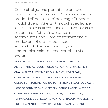
28 Novembre 2023
Corso obbligatorio per tutti coloro che
trasformano, producono e/o somministrano
prodotti alimentari o di beverage.Prevede
moduli diversi , A) e B) + moduli specifici per
la celiachia e la filiera Ittica e la durata varia a
seconda dell'attività svolta: sola
somministrazione 6 ore; trasformazione e
produzione 8 ore. I moduli specifici ,
entrambi di due ore ciascuno, sono
contemplati solo se necessari all'attività
svolta.
Tags
,
,
ADDETTI RISTORAZIONE
AGGIORNAMENTO HACCP;
,
,
,
ALIMENTARI
AUTOCONTROLLO ALIMENTARE
CAMERIERI
,
,
,
CNA LA SPEZIA
COMMERCIO ALIMENTI
CORSI BAR
,
,
CORSI FORMAZIONE
CORSI FORMAZIONE LA SPEZIA
,
CORSO FORMAZIONE
CORSO FORMAZIONE HACCP LA SPEZIA
,
,
,
CORSO FORMAZIONE LA SPEZIA
CORSO HACCP LA SPEZIA
,
,
,
,
CORSO PESCHERIE
CUCINA
CUOCHI
D.LGS 193/2007
,
,
FORMAZIONE SICUREZZA ALIMENTARE
HACCP
MACELLERIE
,
,
REGOLAMENTO CE 852/2004
SICUREZZA ALIMENTARE