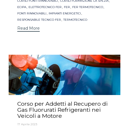
,
,
CORSO FONTI RINNOVABILI
CORSO FORMAZIONE LA SPEZIA
,
,
,
,
ECIPA
ELETTROTECNICO FER
FER
FER TERMOTECNICO
,
,
FONTI RINNOVABILI
IMPIANTI ENERGETICI
,
RESPONSABILE TECNICO FER
TERMOTECNICO
Read More
Corso per Addetti al Recupero di
Gas Fluorurati Refrigeranti nei
Veicoli a Motore
17 Aprile 2023