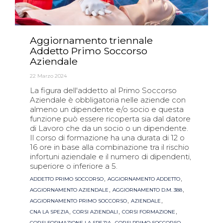
Aggiornamento triennale
Addetto Primo Soccorso
Aziendale
22 Marzo 2024
La figura dell'addetto al Primo Soccorso
Aziendale è obbligatoria nelle aziende con
almeno un dipendente e/o socio e questa
funzione può essere ricoperta sia dal datore
di Lavoro che da un socio o un dipendente.
Il corso di formazione ha una durata di 12 o
16 ore in base alla combinazione tra il rischio
infortuni aziendale e il numero di dipendenti,
superiore o inferiore a 5.
Tags
,
,
ADDETTO PRIMO SOCCORSO
AGGIORNAMENTO ADDETTO
,
,
AGGIORNAMENTO AZIENDALE
AGGIORNAMENTO D.M. 388
,
,
AGGIORNAMENTO PRIMO SOCCORSO
AZIENDALE
,
,
,
CNA LA SPEZIA
CORSI AZIENDALI
CORSI FORMAZIONE
,
,
CORSI FORMAZIONE LA SPEZIA
CORSI PRIMO SOCCORSO