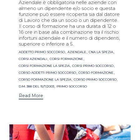
Aziendale è obbligatoria nelle aziende con
almeno un dipendente e/o socio e questa
funzione può essere ricoperta sia dal datore
di Lavoro che da un socio o un dipendente.
Il corso di formazione ha una durata di 12 o
16 ore in base alla combinazione tra il rischio
infortuni aziendale e il numero di dipendenti,
superiore o inferiore a 5.
Tags
,
,
,
ADDETTO PRIMO SOCCORSO
AZIENDALE
CNA LA SPEZIA
,
,
CORSI AZIENDALI
CORSI FORMAZIONE
,
,
CORSI FORMAZIONE LA SPEZIA
CORSI PRIMO SOCCORSO
,
,
CORSO ADDETTI PRIMO SOCCORSO
CORSO FORMAZIONE
,
,
CORSO FORMAZIONE LA SPEZIA
CORSO PRIMO SOCCORSO
,
D.M. 388 DEL 15/7/2003
PRIMO SOCCORSO
Read More