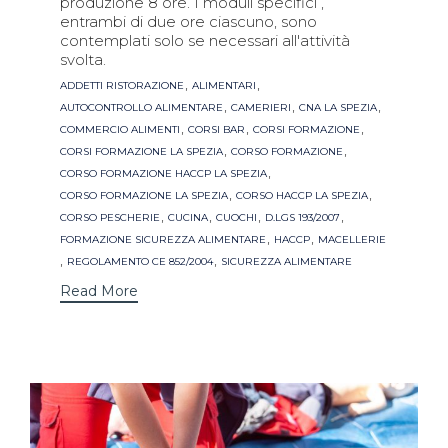
produzione 8 ore. I moduli specifici ,
entrambi di due ore ciascuno, sono
contemplati solo se necessari all'attività
svolta.
Tags
,
,
ADDETTI RISTORAZIONE
ALIMENTARI
,
,
,
AUTOCONTROLLO ALIMENTARE
CAMERIERI
CNA LA SPEZIA
,
,
,
COMMERCIO ALIMENTI
CORSI BAR
CORSI FORMAZIONE
,
,
CORSI FORMAZIONE LA SPEZIA
CORSO FORMAZIONE
,
CORSO FORMAZIONE HACCP LA SPEZIA
,
,
CORSO FORMAZIONE LA SPEZIA
CORSO HACCP LA SPEZIA
,
,
,
,
CORSO PESCHERIE
CUCINA
CUOCHI
D.LGS 193/2007
,
,
FORMAZIONE SICUREZZA ALIMENTARE
HACCP
MACELLERIE
,
,
REGOLAMENTO CE 852/2004
SICUREZZA ALIMENTARE
Read More