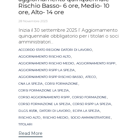
Rischio Basso- 6 ore, Medio- 10
ore, Alto- 14 ore
28 Novembre 2023
Inizia il 30 settembre 2025 l’ Aggiornamento
quinquennale obbligatorio per i titolari o soci
amministratori...
Tags
,
ACCORDO STATO REGIONI DATORI DI LAVORO
,
AGGIORNAMENTO RISCHIO ALTO
,
,
AGGIORNAMENTO RISCHIO MEDIO
AGGIORNAMENTO RSPP
,
AGGIORNAMENTO RSPP LA SPEZIA
,
,
AGGIORNAMENTO RSPP RISCHIO BASSO
ATECO
,
,
CNA LA SPEZIA
CORSI FORMAZIONE
,
CORSI FORMAZIONE LA SPEZIA
,
,
CORSO AGGIORNAMENTO RSPP
CORSO FORMAZIONE
,
,
CORSO FORMAZIONE LA SPEZIA
CORSO RSPP LA SPEZIA
,
,
,
D.LGS. 81/08
DATORI DI LAVORO
ECIPA LA SPEZIA
,
,
,
RISCHIO ALTO
RISCHIO MEDIO
SOCIO AMMINISTRATORE
TITOLARI
Read More