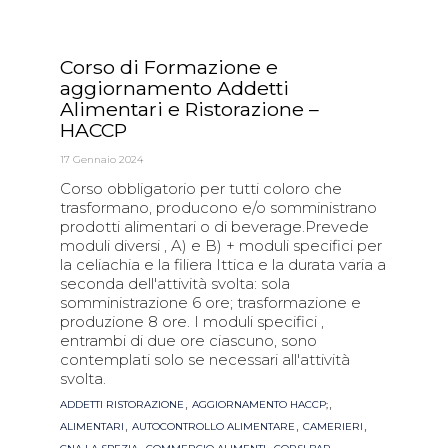
Corso di Formazione e
aggiornamento Addetti
Alimentari e Ristorazione –
HACCP
17 Gennaio 2024
Corso obbligatorio per tutti coloro che
trasformano, producono e/o somministrano
prodotti alimentari o di beverage.Prevede
moduli diversi , A) e B) + moduli specifici per
la celiachia e la filiera Ittica e la durata varia a
seconda dell'attività svolta: sola
somministrazione 6 ore; trasformazione e
produzione 8 ore. I moduli specifici ,
entrambi di due ore ciascuno, sono
contemplati solo se necessari all'attività
svolta.
Tags
,
,
ADDETTI RISTORAZIONE
AGGIORNAMENTO HACCP;
,
,
,
ALIMENTARI
AUTOCONTROLLO ALIMENTARE
CAMERIERI
,
,
,