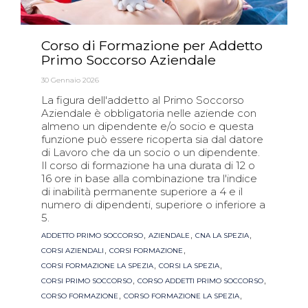
Corso di Formazione per Addetto
Primo Soccorso Aziendale
30 Gennaio 2026
La figura dell'addetto al Primo Soccorso
Aziendale è obbligatoria nelle aziende con
almeno un dipendente e/o socio e questa
funzione può essere ricoperta sia dal datore
di Lavoro che da un socio o un dipendente.
Il corso di formazione ha una durata di 12 o
16 ore in base alla combinazione tra l'indice
di inabilità permanente superiore a 4 e il
numero di dipendenti, superiore o inferiore a
5.
Tags
,
,
,
ADDETTO PRIMO SOCCORSO
AZIENDALE
CNA LA SPEZIA
,
,
CORSI AZIENDALI
CORSI FORMAZIONE
,
,
CORSI FORMAZIONE LA SPEZIA
CORSI LA SPEZIA
,
,
CORSI PRIMO SOCCORSO
CORSO ADDETTI PRIMO SOCCORSO
,
,
CORSO FORMAZIONE
CORSO FORMAZIONE LA SPEZIA