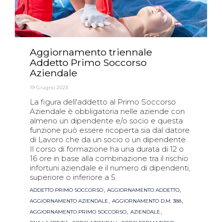
Aggiornamento triennale
Addetto Primo Soccorso
Aziendale
19 Giugno 2023
La figura dell'addetto al Primo Soccorso
Aziendale è obbligatoria nelle aziende con
almeno un dipendente e/o socio e questa
funzione può essere ricoperta sia dal datore
di Lavoro che da un socio o un dipendente.
Il corso di formazione ha una durata di 12 o
16 ore in base alla combinazione tra il rischio
infortuni aziendale e il numero di dipendenti,
superiore o inferiore a 5.
Tags
,
,
ADDETTO PRIMO SOCCORSO
AGGIORNAMENTO ADDETTO
,
,
AGGIORNAMENTO AZIENDALE
AGGIORNAMENTO D.M. 388
,
,
AGGIORNAMENTO PRIMO SOCCORSO
AZIENDALE
,
,
,