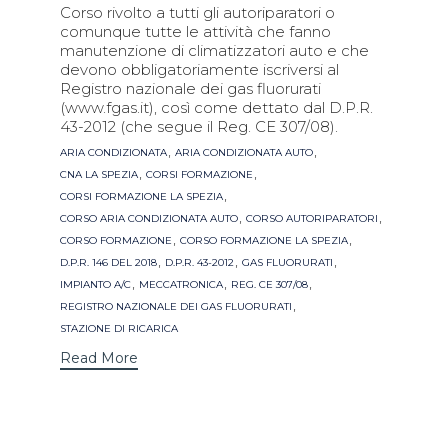
Corso rivolto a tutti gli autoriparatori o
comunque tutte le attività che fanno
manutenzione di climatizzatori auto e che
devono obbligatoriamente iscriversi al
Registro nazionale dei gas fluorurati
(www.fgas.it), così come dettato dal D.P.R.
43-2012 (che segue il Reg. CE 307/08).
Tags
,
,
ARIA CONDIZIONATA
ARIA CONDIZIONATA AUTO
,
,
CNA LA SPEZIA
CORSI FORMAZIONE
,
CORSI FORMAZIONE LA SPEZIA
,
,
CORSO ARIA CONDIZIONATA AUTO
CORSO AUTORIPARATORI
,
,
CORSO FORMAZIONE
CORSO FORMAZIONE LA SPEZIA
,
,
,
D.P.R. 146 DEL 2018
D.P.R. 43-2012
GAS FLUORURATI
,
,
,
IMPIANTO A/C
MECCATRONICA
REG. CE 307/08
,
REGISTRO NAZIONALE DEI GAS FLUORURATI
STAZIONE DI RICARICA
Read More