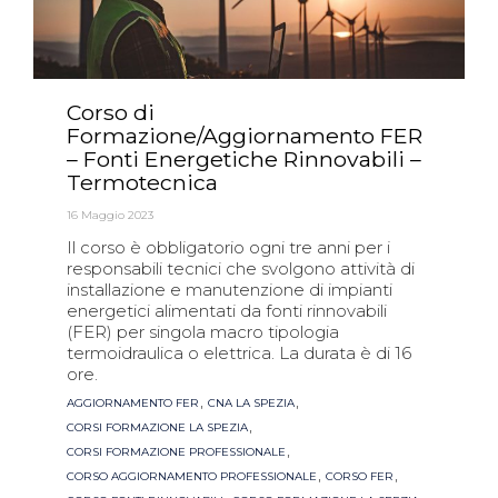
Corso di
Formazione/Aggiornamento FER
– Fonti Energetiche Rinnovabili –
Termotecnica
16 Maggio 2023
Il corso è obbligatorio ogni tre anni per i
responsabili tecnici che svolgono attività di
installazione e manutenzione di impianti
energetici alimentati da fonti rinnovabili
(FER) per singola macro tipologia
termoidraulica o elettrica. La durata è di 16
ore.
Tags
,
,
AGGIORNAMENTO FER
CNA LA SPEZIA
,
CORSI FORMAZIONE LA SPEZIA
,
CORSI FORMAZIONE PROFESSIONALE
,
,
CORSO AGGIORNAMENTO PROFESSIONALE
CORSO FER