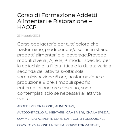
Corso di Formazione Addetti
Alimentari e Ristorazione –
HACCP
23 Maggio 2023
Corso obbligatorio per tutti coloro che
trasformano, producono e/o somministrano
prodotti alimentari o di beverage.Prevede
moduli diversi , A) e B) + moduli specifici per
la celiachia e la filiera Ittica e la durata varia a
seconda dell'attività svolta: sola
somministrazione 6 ore; trasformazione e
produzione 8 ore. I moduli specifici ,
entrambi di due ore ciascuno, sono
contemplati solo se necessari all'attività
svolta.
Tags
,
,
ADDETTI RISTORAZIONE
ALIMENTARI
,
,
,
AUTOCONTROLLO ALIMENTARE
CAMERIERI
CNA LA SPEZIA
,
,
,
COMMERCIO ALIMENTI
CORSI BAR
CORSI FORMAZIONE
,
,
CORSI FORMAZIONE LA SPEZIA
CORSO FORMAZIONE