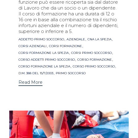
funzione può essere ricoperta sia dal datore
di Lavoro che da un socio o un dipendente.
Il corso di formazione ha una durata di 12 o
16 ore in base alla combinazione tra il rischio
infortuni aziendale e il numero di dipendenti,
superiore o inferiore a 5.
Tags
,
,
,
ADDETTO PRIMO SOCCORSO
AZIENDALE
CNA LA SPEZIA
,
,
CORSI AZIENDALI
CORSI FORMAZIONE
,
,
CORSI FORMAZIONE LA SPEZIA
CORSI PRIMO SOCCORSO
,
,
CORSO ADDETTI PRIMO SOCCORSO
CORSO FORMAZIONE
,
,
CORSO FORMAZIONE LA SPEZIA
CORSO PRIMO SOCCORSO
,
D.M. 388 DEL 15/7/2003
PRIMO SOCCORSO
Read More