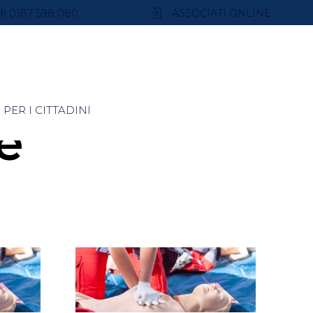
9) 0187 598 080
ASSOCIATI ONLINE
PER I CITTADINI
e