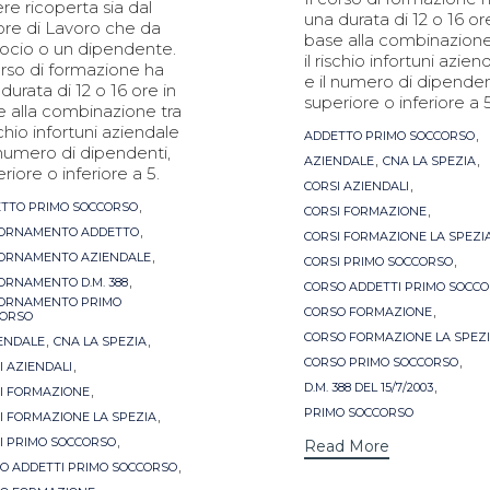
re ricoperta sia dal
una durata di 12 o 16 or
ore di Lavoro che da
base alla combinazione
socio o un dipendente.
il rischio infortuni azien
orso di formazione ha
e il numero di dipenden
durata di 12 o 16 ore in
superiore o inferiore a 5
e alla combinazione tra
ischio infortuni aziendale
Tags
,
ADDETTO PRIMO SOCCORSO
 numero di dipendenti,
,
,
AZIENDALE
CNA LA SPEZIA
riore o inferiore a 5.
,
CORSI AZIENDALI
s
,
TTO PRIMO SOCCORSO
,
CORSI FORMAZIONE
,
ORNAMENTO ADDETTO
CORSI FORMAZIONE LA SPEZI
,
ORNAMENTO AZIENDALE
,
CORSI PRIMO SOCCORSO
,
ORNAMENTO D.M. 388
CORSO ADDETTI PRIMO SOCC
ORNAMENTO PRIMO
,
CORSO FORMAZIONE
ORSO
,
,
CORSO FORMAZIONE LA SPEZ
ENDALE
CNA LA SPEZIA
,
,
CORSO PRIMO SOCCORSO
I AZIENDALI
,
,
D.M. 388 DEL 15/7/2003
I FORMAZIONE
,
PRIMO SOCCORSO
I FORMAZIONE LA SPEZIA
,
I PRIMO SOCCORSO
Read More
,
O ADDETTI PRIMO SOCCORSO