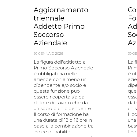
Aggiornamento
Co
triennale
Fo
Addetto Primo
Ad
Soccorso
So
Aziendale
Az
30 GENNAIO 2026
30 G
La figura dell'addetto al
La f
Primo Soccorso Aziendale
Pri
è obbligatoria nelle
è ob
aziende con almeno un
azi
dipendente e/o socio e
dip
questa funzione può
que
essere ricoperta sia dal
esse
datore di Lavoro che da
dat
un socio o un dipendente.
un 
Il corso di formazione ha
Il c
una durata di 12 o 16 ore in
una 
base alla combinazione tra
bas
indice di inabilità
l'ind