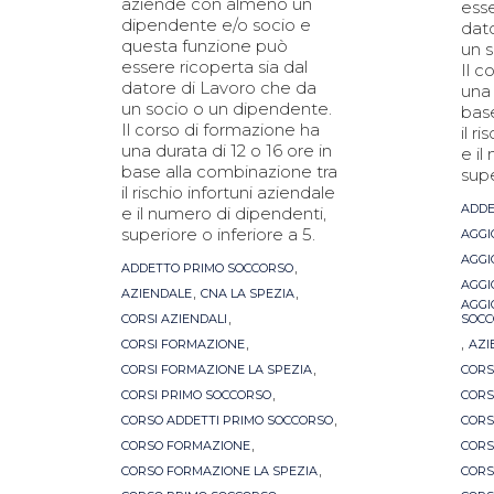
aziende con almeno un
esse
dipendente e/o socio e
dat
questa funzione può
un 
essere ricoperta sia dal
Il c
datore di Lavoro che da
una 
un socio o un dipendente.
bas
Il corso di formazione ha
il r
una durata di 12 o 16 ore in
e il
base alla combinazione tra
supe
il rischio infortuni aziendale
Tag
ADDE
e il numero di dipendenti,
superiore o inferiore a 5.
AGGI
AGGI
Tags
,
ADDETTO PRIMO SOCCORSO
AGGI
,
,
AZIENDALE
CNA LA SPEZIA
AGGI
,
CORSI AZIENDALI
SOCC
,
,
CORSI FORMAZIONE
AZI
,
CORSI FORMAZIONE LA SPEZIA
CORS
,
CORSI PRIMO SOCCORSO
CORS
,
CORSO ADDETTI PRIMO SOCCORSO
CORS
,
CORSO FORMAZIONE
CORS
,
CORSO FORMAZIONE LA SPEZIA
CORS