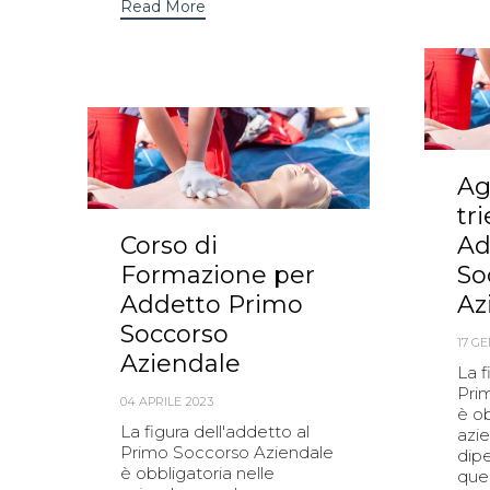
Read More
Ag
tr
Corso di
Ad
Formazione per
So
Addetto Primo
Az
Soccorso
17 G
Aziendale
La f
Pri
04 APRILE 2023
è ob
La figura dell'addetto al
azi
Primo Soccorso Aziendale
dip
è obbligatoria nelle
que