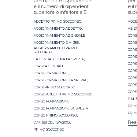
permanente superiore a 4
per
e il numero di dipendenti,
e il
superiore o inferiore a 5.
supe
Tags
Tag
,
ADDETTO PRIMO SOCCORSO
ADDE
,
AGGIORNAMENTO ADDETTO
AZIE
,
AGGIORNAMENTO AZIENDALE
CORS
,
AGGIORNAMENTO D.M. 388
CORS
AGGIORNAMENTO PRIMO
CORS
SOCCORSO
CORS
,
,
,
AZIENDALE
CNA LA SPEZIA
CORS
,
CORSI AZIENDALI
CORS
,
CORSI FORMAZIONE
CORS
,
CORSI FORMAZIONE LA SPEZIA
CORS
,
CORSI PRIMO SOCCORSO
CORS
,
CORSO ADDETTI PRIMO SOCCORSO
D.M. 
,
CORSO FORMAZIONE
PRIM
,
CORSO FORMAZIONE LA SPEZIA
PRIM
,
CORSO PRIMO SOCCORSO
,
Rea
D.M. 388 DEL 15/7/2003
PRIMO SOCCORSO