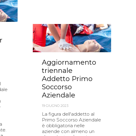
r
Aggiornamento
triennale
Addetto Primo
l
Soccorso
dale
Aziendale
n
19 GIUGNO 2023
e
La figura dell'addetto al
Primo Soccorso Aziendale
a
è obbligatoria nelle
te.
aziende con almeno un
ha