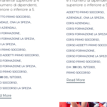
manente superiore a 4
e il numero di dipenden
 numero di dipendenti,
superiore o inferiore a 5
riore o inferiore a 5.
Tags
,
ADDETTO PRIMO SOCCORSO
s
,
TTO PRIMO SOCCORSO
,
,
AZIENDALE
CNA LA SPEZIA
,
,
NDALE
CNA LA SPEZIA
,
CORSI AZIENDALI
,
I AZIENDALI
,
CORSI FORMAZIONE
,
I FORMAZIONE
CORSI FORMAZIONE LA SPEZI
,
I FORMAZIONE LA SPEZIA
,
CORSI PRIMO SOCCORSO
,
I LA SPEZIA
CORSO ADDETTI PRIMO SOCC
,
I PRIMO SOCCORSO
,
CORSO FORMAZIONE
,
O ADDETTI PRIMO SOCCORSO
CORSO FORMAZIONE LA SPEZ
,
O FORMAZIONE
,
CORSO PRIMO SOCCORSO
,
O FORMAZIONE LA SPEZIA
,
D.M. 388 DEL 15/7/2003
,
O PRIMO SOCCORSO
PRIMO SOCCORSO
,
388 DEL 15/7/2003
Read More
,
O SOCCORSO
O SOCCORSO LA SPEZIA
d More