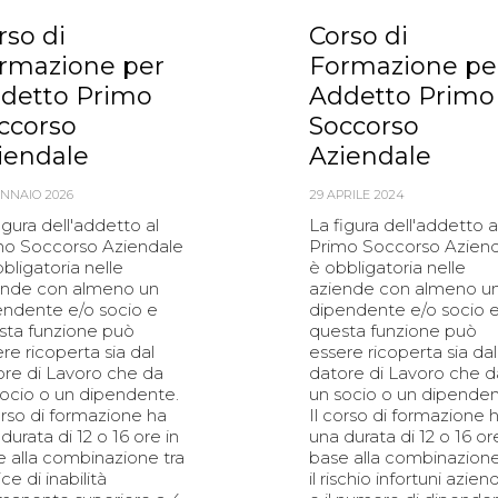
rso di
Corso di
rmazione per
Formazione pe
detto Primo
Addetto Primo
ccorso
Soccorso
iendale
Aziendale
ENNAIO 2026
29 APRILE 2024
igura dell'addetto al
La figura dell'addetto a
mo Soccorso Aziendale
Primo Soccorso Azien
bligatoria nelle
è obbligatoria nelle
ende con almeno un
aziende con almeno u
endente e/o socio e
dipendente e/o socio 
sta funzione può
questa funzione può
re ricoperta sia dal
essere ricoperta sia dal
ore di Lavoro che da
datore di Lavoro che d
socio o un dipendente.
un socio o un dipenden
orso di formazione ha
Il corso di formazione 
durata di 12 o 16 ore in
una durata di 12 o 16 or
e alla combinazione tra
base alla combinazione
ice di inabilità
il rischio infortuni azien