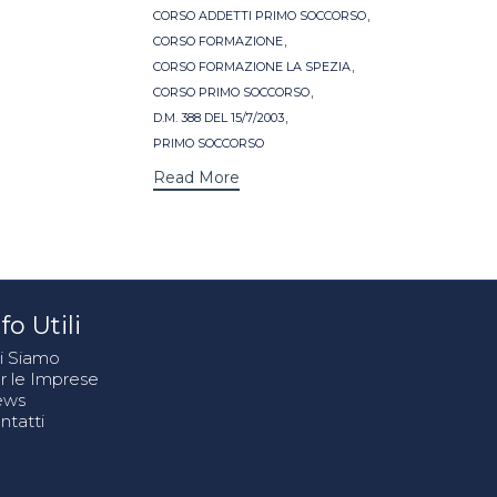
,
CORSO ADDETTI PRIMO SOCCORSO
,
CORSO FORMAZIONE
,
CORSO FORMAZIONE LA SPEZIA
,
CORSO PRIMO SOCCORSO
,
D.M. 388 DEL 15/7/2003
PRIMO SOCCORSO
Read More
fo Utili
i Siamo
r le Imprese
ews
ntatti