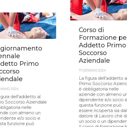
Corso di
Formazione pe
Addetto Primo
giornamento
Soccorso
iennale
Aziendale
detto Primo
ccorso
17 GENNAIO 2024
iendale
La figura dell'addetto a
Primo Soccorso Azien
è obbligatoria nelle
ENNAIO 2024
aziende con almeno u
igura dell'addetto al
dipendente e/o socio 
mo Soccorso Aziendale
questa funzione può
bligatoria nelle
essere ricoperta sia dal
ende con almeno un
datore di Lavoro che d
endente e/o socio e
un socio o un dipenden
sta funzione può
Il corso di formazione 