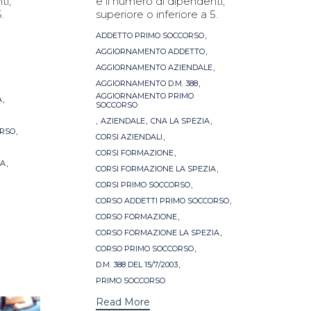
ti,
e il numero di dipendenti,
.
superiore o inferiore a 5.
Tags
,
ADDETTO PRIMO SOCCORSO
,
AGGIORNAMENTO ADDETTO
,
AGGIORNAMENTO AZIENDALE
,
AGGIORNAMENTO D.M. 388
AGGIORNAMENTO PRIMO
,
A
SOCCORSO
,
,
,
AZIENDALE
CNA LA SPEZIA
,
ORSO
,
CORSI AZIENDALI
,
CORSI FORMAZIONE
,
IA
,
CORSI FORMAZIONE LA SPEZIA
,
CORSI PRIMO SOCCORSO
,
CORSO ADDETTI PRIMO SOCCORSO
,
CORSO FORMAZIONE
,
CORSO FORMAZIONE LA SPEZIA
,
CORSO PRIMO SOCCORSO
,
D.M. 388 DEL 15/7/2003
PRIMO SOCCORSO
Read More