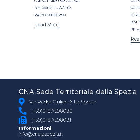
,
CORSO PRIMO SOCCORSO
CORS
,
D.M. 388 DEL 15/7/2003
CORS
PRIMO SOCCORSO
CORS
D.M. 
Read More
PRIM
Rea
CNA Sede Territoriale della Spezia
Via Padre Giuliani 6 La Spezia
(+39)0187/598080
(+39)0187/598081
Informazioni:
info@cnalaspezia.it