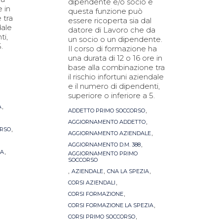
dipendente e/o socio e
e in
questa funzione può
 tra
essere ricoperta sia dal
dale
datore di Lavoro che da
ti,
un socio o un dipendente.
.
Il corso di formazione ha
una durata di 12 o 16 ore in
base alla combinazione tra
il rischio infortuni aziendale
e il numero di dipendenti,
superiore o inferiore a 5.
,
A
Tags
,
ADDETTO PRIMO SOCCORSO
,
AGGIORNAMENTO ADDETTO
,
ORSO
,
AGGIORNAMENTO AZIENDALE
,
AGGIORNAMENTO D.M. 388
,
IA
AGGIORNAMENTO PRIMO
SOCCORSO
,
,
,
AZIENDALE
CNA LA SPEZIA
,
CORSI AZIENDALI
,
CORSI FORMAZIONE
,
CORSI FORMAZIONE LA SPEZIA
,
CORSI PRIMO SOCCORSO