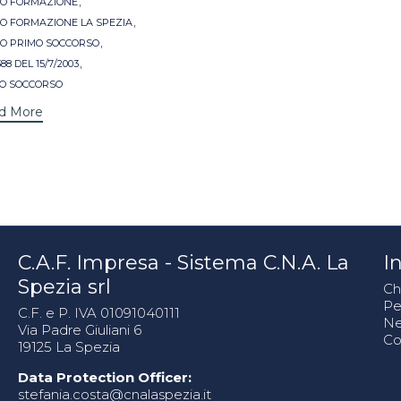
,
O FORMAZIONE
,
O FORMAZIONE LA SPEZIA
,
O PRIMO SOCCORSO
,
388 DEL 15/7/2003
O SOCCORSO
d More
C.A.F. Impresa - Sistema C.N.A. La
In
Spezia srl
Ch
Pe
C.F. e P. IVA 01091040111
N
Via Padre Giuliani 6
Co
19125 La Spezia
Data Protection Officer:
stefania.costa@cnalaspezia.it