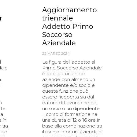
Aggiornamento
r
triennale
Addetto Primo
Soccorso
Aziendale
22 MARZO 2024
l
La figura dell'addetto al
dale
Primo Soccorso Aziendale
è obbligatoria nelle
n
aziende con almeno un
e
dipendente e/o socio e
questa funzione può
essere ricoperta sia dal
a
datore di Lavoro che da
te.
un socio o un dipendente.
ha
Il corso di formazione ha
e in
una durata di 12 o 16 ore in
 tra
base alla combinazione tra
dale
il rischio infortuni aziendale