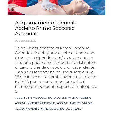
Aggiornamento triennale
Addetto Primo Soccorso
Aziendale
30 Gennaio 2026
La figura dell'addetto al Primo Soccorso
Aziendale è obbligatoria nelle aziende con
almeno un dipendente e/o socio e questa
funzione può essere ricoperta sia dal datore
di Lavoro che da un socio o un dipendente.
Il corso di formazione ha una durata di 12 o
16 ore in base alla combinazione tra indice di
inabilità permanente superiore a 4 e il
numero di dipendenti, superiore o inferiore a
5.
Tags
,
,
ADDETTO PRIMO SOCCORSO
AGGIORNAMENTO ADDETTO
,
,
AGGIORNAMENTO AZIENDALE
AGGIORNAMENTO D.M. 388
,
,
AGGIORNAMENTO PRIMO SOCCORSO
AZIENDALE