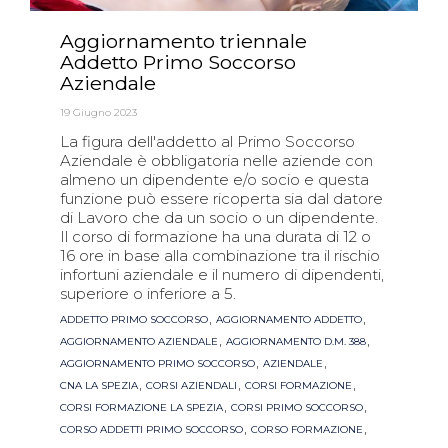
Aggiornamento triennale
Addetto Primo Soccorso
Aziendale
19 Giugno 2023
La figura dell'addetto al Primo Soccorso
Aziendale è obbligatoria nelle aziende con
almeno un dipendente e/o socio e questa
funzione può essere ricoperta sia dal datore
di Lavoro che da un socio o un dipendente.
Il corso di formazione ha una durata di 12 o
16 ore in base alla combinazione tra il rischio
infortuni aziendale e il numero di dipendenti,
superiore o inferiore a 5.
Tags
,
,
ADDETTO PRIMO SOCCORSO
AGGIORNAMENTO ADDETTO
,
,
AGGIORNAMENTO AZIENDALE
AGGIORNAMENTO D.M. 388
,
,
AGGIORNAMENTO PRIMO SOCCORSO
AZIENDALE
,
,
,
CNA LA SPEZIA
CORSI AZIENDALI
CORSI FORMAZIONE
,
,
CORSI FORMAZIONE LA SPEZIA
CORSI PRIMO SOCCORSO
,
,
CORSO ADDETTI PRIMO SOCCORSO
CORSO FORMAZIONE