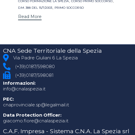
,
,
CORSO FORMAZIONE LA SPEZIA
CORSO PRIMO SOCCORSO
,
D.M. 388 DEL 15/7/2003
PRIMO SOCCORSO
Read More
CNA Sede Territoriale della Spezia
Via Padre Giuliani 6 La Spezia
(+39)0187/598080
(+39)0187/598081
Informazioni:
info@cnalaspezia.it
PEC:
cnaprovinciale.sp@legalmail.it
Data Protection Officer:
giacomo.fiore@cnalaspezia.it
C.A.F. Impresa - Sistema C.N.A. La Spezia srl