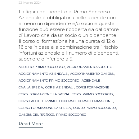
22 Marzo 2024
La figura dell'addetto al Primo Soccorso
Aziendale è obbligatoria nelle aziende con
almeno un dipendente e/o socio e questa
funzione può essere ricoperta sia dal datore
di Lavoro che da un socio o un dipendente.
Il corso di formazione ha una durata di 12 o
16 ore in base alla combinazione tra il rischio
infortuni aziendale e il numero di dipendenti,
superiore o inferiore a 5.
Tags
,
,
ADDETTO PRIMO SOCCORSO
AGGIORNAMENTO ADDETTO
,
,
AGGIORNAMENTO AZIENDALE
AGGIORNAMENTO D.M. 388
,
,
AGGIORNAMENTO PRIMO SOCCORSO
AZIENDALE
,
,
,
CNA LA SPEZIA
CORSI AZIENDALI
CORSI FORMAZIONE
,
,
CORSI FORMAZIONE LA SPEZIA
CORSI PRIMO SOCCORSO
,
,
CORSO ADDETTI PRIMO SOCCORSO
CORSO FORMAZIONE
,
,
CORSO FORMAZIONE LA SPEZIA
CORSO PRIMO SOCCORSO
,
D.M. 388 DEL 15/7/2003
PRIMO SOCCORSO
Read More