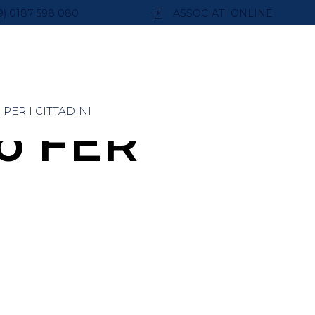
9) 0187 598 080
ASSOCIATI ONLINE
PER I CITTADINI
co FER