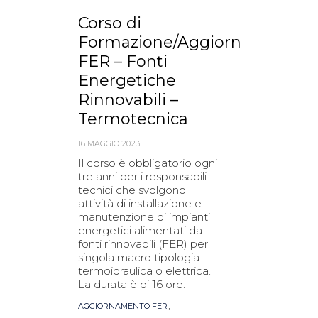
Corso di
Formazione/Aggiornamento
FER – Fonti
Energetiche
Rinnovabili –
Termotecnica
16 MAGGIO 2023
Il corso è obbligatorio ogni
tre anni per i responsabili
tecnici che svolgono
attività di installazione e
manutenzione di impianti
energetici alimentati da
fonti rinnovabili (FER) per
singola macro tipologia
termoidraulica o elettrica.
La durata è di 16 ore.
Tags
,
AGGIORNAMENTO FER