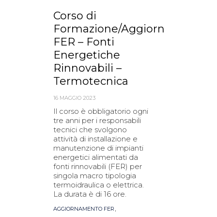
Corso di
Formazione/Aggiornamento
FER – Fonti
Energetiche
Rinnovabili –
Termotecnica
16 MAGGIO 2023
Il corso è obbligatorio ogni
tre anni per i responsabili
tecnici che svolgono
attività di installazione e
manutenzione di impianti
energetici alimentati da
fonti rinnovabili (FER) per
singola macro tipologia
termoidraulica o elettrica.
La durata è di 16 ore.
Tags
,
AGGIORNAMENTO FER