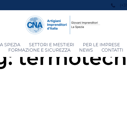
(+3
Skip
A SPEZIA
SETTORI E MESTIERI
PER LE IMPRESE
g:
termotecn
to
FORMAZIONE E SICUREZZA
NEWS
CONTATTI
content