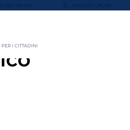
9) 0187 598 080
ASSOCIATI ONLINE
PER I CITTADINI
ico