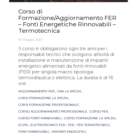
Corso di
Formazione/Aggiornamento FER
– Fonti Energetiche Rinnovabili –
Termotecnica
16 Maggio 2023
Il corso è obbligatorio ogni tre anni per i
responsabili tecnici che svolgono attività di
installazione e manutenzione di impianti
energetici alimentati da fonti rinnovabili
(FER) per singola macro tipologia
termoidraulica o elettrica. La durata è di 16
ore.
Tags
,
,
AGGIORNAMENTO FER
CNA LA SPEZIA
,
CORSI FORMAZIONE LA SPEZIA
,
CORSI FORMAZIONE PROFESSIONALE
,
,
CORSO AGGIORNAMENTO PROFESSIONALE
CORSO FER
,
,
CORSO FONTI RINNOVABILI
CORSO FORMAZIONE LA SPEZIA
,
,
,
,
ECIPA
ELETTROTECNICO FER
FER
FER TERMOTECNICO
,
,
FONTI RINNOVABILI
IMPIANTI ENERGETICI