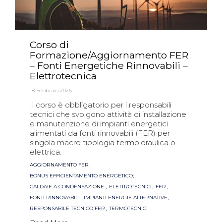
Corso di
Formazione/Aggiornamento FER
– Fonti Energetiche Rinnovabili –
Elettrotecnica
18 Febbraio 2026
Il corso è obbligatorio per i responsabili
tecnici che svolgono attività di installazione
e manutenzione di impianti energetici
alimentati da fonti rinnovabili (FER) per
singola macro tipologia termoidraulica o
elettrica.
Tags
,
AGGIORNAMENTO FER
,
BONUS EFFICIENTAMENTO ENERGETICO;
,
,
,
CALDAIE A CONDENSAZIONE:
ELETTROTECNICI
FER
,
,
FONTI RINNOVABILI
IMPIANTI ENERGIE ALTERNATIVE
,
RESPONSABILE TECNICO FER
TERMOTECNICI