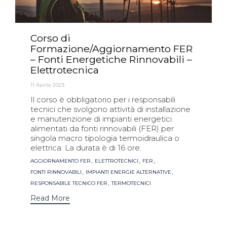
Corso di
Formazione/Aggiornamento FER
– Fonti Energetiche Rinnovabili –
Elettrotecnica
11 Aprile 2023
Il corso è obbligatorio per i responsabili
tecnici che svolgono attività di installazione
e manutenzione di impianti energetici
alimentati da fonti rinnovabili (FER) per
singola macro tipologia termoidraulica o
elettrica. La durata è di 16 ore.
Tags
,
,
,
AGGIORNAMENTO FER
ELETTROTECNICI
FER
,
,
FONTI RINNOVABILI
IMPIANTI ENERGIE ALTERNATIVE
,
RESPONSABILE TECNICO FER
TERMOTECNICI
Read More