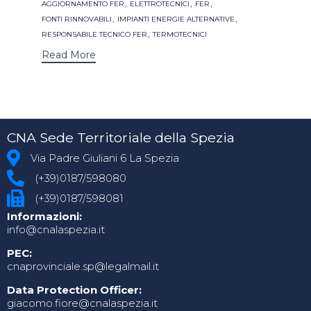
Tags
,
,
,
AGGIORNAMENTO FER
ELETTROTECNICI
FER
,
,
FONTI RINNOVABILI
IMPIANTI ENERGIE ALTERNATIVE
,
RESPONSABILE TECNICO FER
TERMOTECNICI
Read More
CNA Sede Territoriale della Spezia
Via Padre Giuliani 6 La Spezia
(+39)0187/598080
(+39)0187/598081
Informazioni:
info@cnalaspezia.it
PEC:
cnaprovinciale.sp@legalmail.it
Data Protection Officer:
giacomo.fiore@cnalaspezia.it