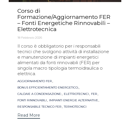
Corso di
Formazione/Aggiornamento FER
– Fonti Energetiche Rinnovabili –
Elettrotecnica
18 Febbraio 2026
Il corso è obbligatorio per i responsabili
tecnici che svolgono attività di installazione
e manutenzione di impianti energetici
alimentati da fonti rinnovabili (FER) per
singola macro tipologia termoidraulica o
elettrica.
Tags
,
AGGIORNAMENTO FER
,
BONUS EFFICIENTAMENTO ENERGETICO;
,
,
,
CALDAIE A CONDENSAZIONE:
ELETTROTECNICI
FER
,
,
FONTI RINNOVABILI
IMPIANTI ENERGIE ALTERNATIVE
,
RESPONSABILE TECNICO FER
TERMOTECNICI
Read More