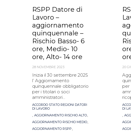
RSPP Datore di
RS
Lavoro –
La
aggiornamento
ag
quinquennale –
qu
Rischio Basso- 6
Ri
ore, Medio- 10
or
ore, Alto- 14 ore
or
28 NOVEMBRE 2023
20 G
Inizia il 30 settembre 2025
Agg
l’ Aggiornamento
qui
quinquennale obbligatorio
per 
per i titolari o soci
amm
amministratori...
rico
Tags
ACCORDO STATO REGIONI DATORI
Tag
ACCO
DI LAVORO
DI L
,
,
,
AGGIORNAMENTO RISCHIO ALTO
AGG
,
AGGIORNAMENTO RISCHIO MEDIO
AGGI
,
AGGIORNAMENTO RSPP
AGGI