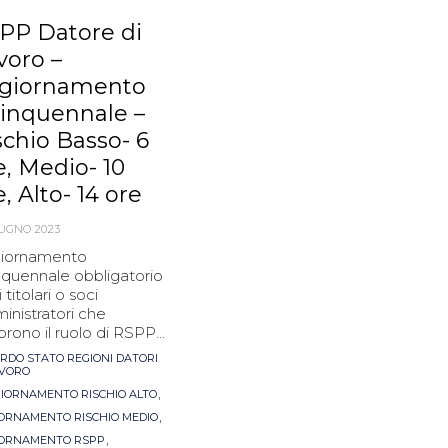
PP Datore di
voro –
giornamento
inquennale –
schio Basso- 6
e, Medio- 10
e, Alto- 14 ore
IUGNO 2023
iornamento
nquennale obbligatorio
i titolari o soci
inistratori che
prono il ruolo di RSPP...
s
RDO STATO REGIONI DATORI
AVORO
,
IORNAMENTO RISCHIO ALTO
,
ORNAMENTO RISCHIO MEDIO
,
ORNAMENTO RSPP