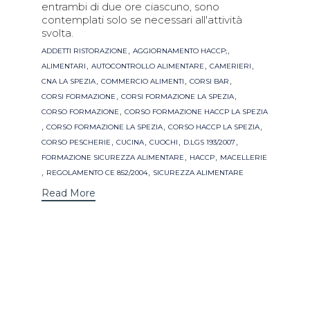
entrambi di due ore ciascuno, sono
contemplati solo se necessari all'attività
svolta.
Tags
,
,
ADDETTI RISTORAZIONE
AGGIORNAMENTO HACCP;
,
,
,
ALIMENTARI
AUTOCONTROLLO ALIMENTARE
CAMERIERI
,
,
,
CNA LA SPEZIA
COMMERCIO ALIMENTI
CORSI BAR
,
,
CORSI FORMAZIONE
CORSI FORMAZIONE LA SPEZIA
,
CORSO FORMAZIONE
CORSO FORMAZIONE HACCP LA SPEZIA
,
,
,
CORSO FORMAZIONE LA SPEZIA
CORSO HACCP LA SPEZIA
,
,
,
,
CORSO PESCHERIE
CUCINA
CUOCHI
D.LGS 193/2007
,
,
FORMAZIONE SICUREZZA ALIMENTARE
HACCP
MACELLERIE
,
,
REGOLAMENTO CE 852/2004
SICUREZZA ALIMENTARE
Read More