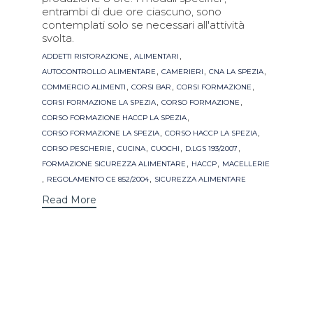
entrambi di due ore ciascuno, sono
contemplati solo se necessari all'attività
svolta.
Tags
,
,
ADDETTI RISTORAZIONE
ALIMENTARI
,
,
,
AUTOCONTROLLO ALIMENTARE
CAMERIERI
CNA LA SPEZIA
,
,
,
COMMERCIO ALIMENTI
CORSI BAR
CORSI FORMAZIONE
,
,
CORSI FORMAZIONE LA SPEZIA
CORSO FORMAZIONE
,
CORSO FORMAZIONE HACCP LA SPEZIA
,
,
CORSO FORMAZIONE LA SPEZIA
CORSO HACCP LA SPEZIA
,
,
,
,
CORSO PESCHERIE
CUCINA
CUOCHI
D.LGS 193/2007
,
,
FORMAZIONE SICUREZZA ALIMENTARE
HACCP
MACELLERIE
,
,
REGOLAMENTO CE 852/2004
SICUREZZA ALIMENTARE
Read More