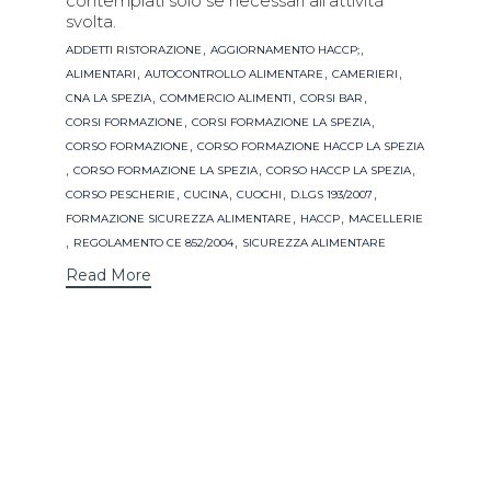
contemplati solo se necessari all'attività
svolta.
Tags
,
,
ADDETTI RISTORAZIONE
AGGIORNAMENTO HACCP;
,
,
,
ALIMENTARI
AUTOCONTROLLO ALIMENTARE
CAMERIERI
,
,
,
CNA LA SPEZIA
COMMERCIO ALIMENTI
CORSI BAR
,
,
CORSI FORMAZIONE
CORSI FORMAZIONE LA SPEZIA
,
CORSO FORMAZIONE
CORSO FORMAZIONE HACCP LA SPEZIA
,
,
,
CORSO FORMAZIONE LA SPEZIA
CORSO HACCP LA SPEZIA
,
,
,
,
CORSO PESCHERIE
CUCINA
CUOCHI
D.LGS 193/2007
,
,
FORMAZIONE SICUREZZA ALIMENTARE
HACCP
MACELLERIE
,
,
REGOLAMENTO CE 852/2004
SICUREZZA ALIMENTARE
Read More