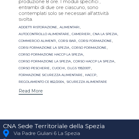
produzione 8 ore. I moduli specifici ,
entrambi di due ore ciascuno, sono
contemplati solo se necessari all'attività
svolta.
Tags
,
,
ADDETTI RISTORAZIONE
ALIMENTARI
,
,
,
AUTOCONTROLLO ALIMENTARE
CAMERIERI
CNA LA SPEZIA
,
,
,
COMMERCIO ALIMENTI
CORSI BAR
CORSI FORMAZIONE
,
,
CORSI FORMAZIONE LA SPEZIA
CORSO FORMAZIONE
,
CORSO FORMAZIONE HACCP LA SPEZIA
,
,
CORSO FORMAZIONE LA SPEZIA
CORSO HACCP LA SPEZIA
,
,
,
CORSO PESCHERIE
CUOCHI
D.LGS 193/2007
,
,
FORMAZIONE SICUREZZA ALIMENTARE
HACCP
,
REGOLAMENTO CE 852/2004
SICUREZZA ALIMENTARE
Read More
CNA Sede Territoriale della Spezia
Via Padre Giuliani 6 La Spezia