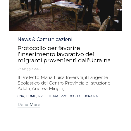
Category
News & Comunicazioni
Protocollo per favorire
l’inserimento lavorativo dei
migranti provenienti dall’Ucraina
27 Maggio 2022
Il Prefetto Maria Luisa Inversini, il Dirigente
Scolastico del Centro Provinciale Istruzione
Adulti, Andrea Minghi,...
Tags
,
,
,
,
CNA
HOME
PREFETTURA
PROTOCOLLO
UCRAINA
Read More