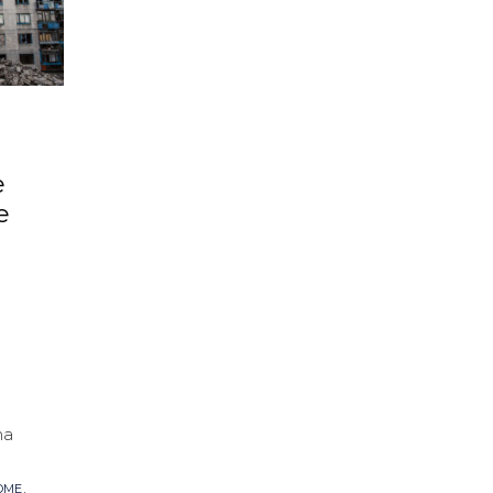
e
e
ma
,
OME