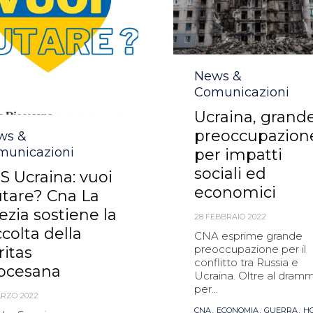
Category
News &
Comunicazioni
Ucraina, grand
preoccupazion
egory
ws &
municazioni
per impatti
sociali ed
S Ucraina: vuoi
economici
utare? Cna La
ezia sostiene la
28 FEBBRAIO 2022
ccolta della
CNA esprime grande
preoccupazione per il
ritas
conflitto tra Russia e
ocesana
Ucraina. Oltre al dram
per...
ARZO 2022
Tags
,
,
,
CNA
ECONOMIA
GUERRA
H