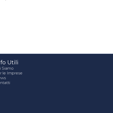
fo Utili
i Siamo
r le Imprese
ews
ntatti