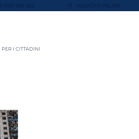
9) 0187 598 080
ASSOCIATI ONLINE
PER I CITTADINI