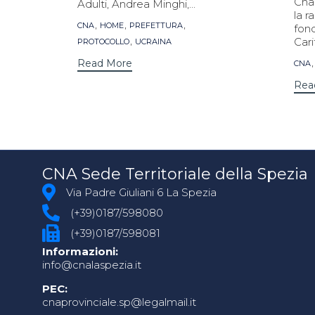
Cna
Adulti, Andrea Minghi,...
la r
Tags
,
,
,
CNA
HOME
PREFETTURA
fond
,
Cari
PROTOCOLLO
UCRAINA
Tag
Read More
CNA
Rea
CNA Sede Territoriale della Spezia
Via Padre Giuliani 6 La Spezia
(+39)0187/598080
(+39)0187/598081
Informazioni:
info@cnalaspezia.it
PEC:
cnaprovinciale.sp@legalmail.it