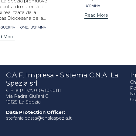
 La Spezia promuove
accolta di materiali e
UCRAINA
i realizzata dalla
Read More
tas Diocesana della...
s
,
,
,
GUERRA
HOME
UCRAINA
d More
C.A.F. Impresa - Sistema C.N.A. La
In
Spezia srl
Ch
Pe
C.F. e P. IVA 01091040111
N
Via Padre Giuliani 6
Co
19125 La Spezia
Data Protection Officer:
stefania.costa@cnalaspezia.it