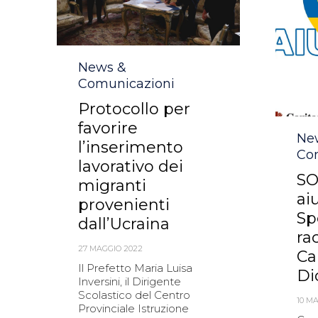
Category
News &
Comunicazioni
Protocollo per
favorire
Cat
Ne
l’inserimento
Co
lavorativo dei
SO
migranti
ai
provenienti
Sp
dall’Ucraina
ra
27 MAGGIO 2022
Ca
Il Prefetto Maria Luisa
Di
Inversini, il Dirigente
Scolastico del Centro
10 M
Provinciale Istruzione