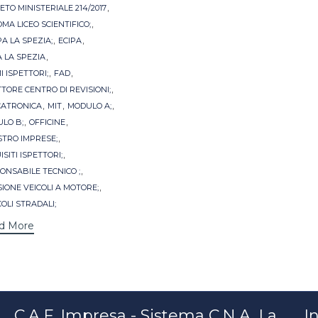
,
ETO MINISTERIALE 214/2017
,
OMA LICEO SCIENTIFICO;
,
,
PA LA SPEZIA;
ECIPA
,
A LA SPEZIA
,
,
I ISPETTORI;
FAD
,
TTORE CENTRO DI REVISIONI;
,
,
,
ATRONICA
MIT
MODULO A;
,
,
LO B;
OFFICINE
,
STRO IMPRESE;
,
SITI ISPETTORI;
,
ONSABILE TECNICO ;
,
SIONE VEICOLI A MOTORE;
COLI STRADALI;
d More
C.A.F. Impresa - Sistema C.N.A. La
In