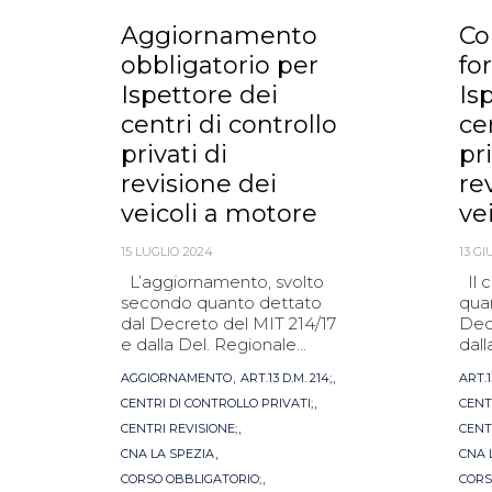
Aggiornamento
Co
obbligatorio per
fo
Ispettore dei
Is
centri di controllo
ce
privati di
pri
revisione dei
re
veicoli a motore
ve
15 LUGLIO 2024
13 G
L’aggiornamento, svolto
Il 
secondo quanto dettato
qua
dal Decreto del MIT 214/17
Dec
e dalla Del. Regionale...
dalla
Tags
Tag
,
,
AGGIORNAMENTO
ART.13 D.M. 214;
ART.1
,
CENTRI DI CONTROLLO PRIVATI;
CENT
,
CENTRI REVISIONE;
CENT
,
CNA LA SPEZIA
CNA 
,
CORSO OBBLIGATORIO;
CORS