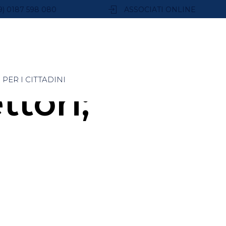
9) 0187 598 080
ASSOCIATI ONLINE
PER I CITTADINI
ttori;