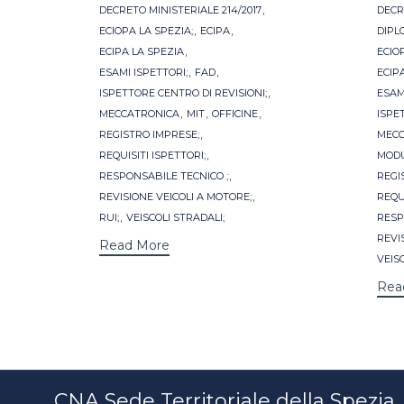
,
DECRETO MINISTERIALE 214/2017
DECR
,
,
ECIOPA LA SPEZIA;
ECIPA
DIPL
,
ECIPA LA SPEZIA
ECIO
,
,
ESAMI ISPETTORI;
FAD
ECIP
,
ISPETTORE CENTRO DI REVISIONI;
ESAM
,
,
,
MECCATRONICA
MIT
OFFICINE
ISPE
,
REGISTRO IMPRESE;
MECC
,
REQUISITI ISPETTORI;
MODU
,
RESPONSABILE TECNICO ;
REGI
,
REVISIONE VEICOLI A MOTORE;
REQUI
,
RUI;
VEISCOLI STRADALI;
RESP
REVI
Read More
VEIS
Rea
CNA Sede Territoriale della Spezia