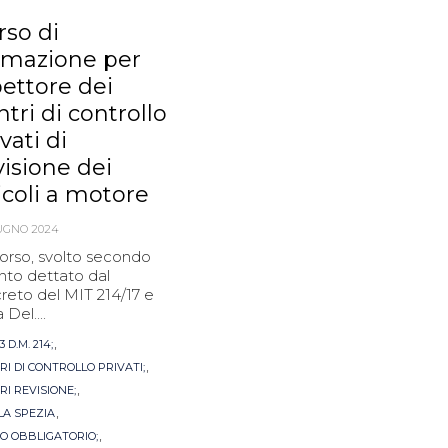
rso di
rmazione per
pettore dei
ntri di controllo
vati di
visione dei
icoli a motore
IUGNO 2024
corso, svolto secondo
nto dettato dal
reto del MIT 214/17 e
 Del....
s
,
3 D.M. 214;
,
RI DI CONTROLLO PRIVATI;
,
RI REVISIONE;
,
LA SPEZIA
,
O OBBLIGATORIO;