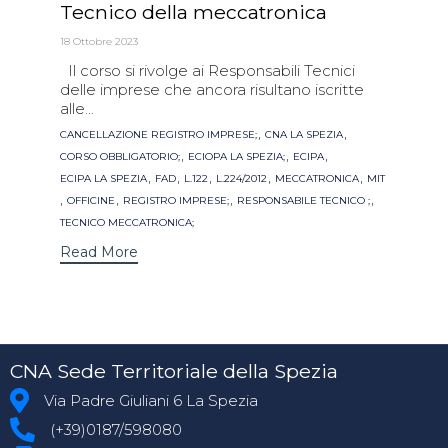
Tecnico della meccatronica
18 Ottobre 2023
Il corso si rivolge ai Responsabili Tecnici
delle imprese che ancora risultano iscritte
alle...
Tags
,
,
CANCELLAZIONE REGISTRO IMPRESE;
CNA LA SPEZIA
,
,
,
CORSO OBBLIGATORIO;
ECIOPA LA SPEZIA;
ECIPA
,
,
,
,
,
ECIPA LA SPEZIA
FAD
L.122
L.224/2012
MECCATRONICA
MIT
,
,
,
,
OFFICINE
REGISTRO IMPRESE;
RESPONSABILE TECNICO ;
TECNICO MECCATRONICA;
Read More
CNA Sede Territoriale della Spezia
Via Padre Giuliani 6 La Spezia
(+39)0187/598080