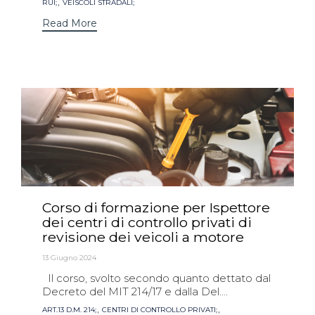
,
RUI;
VEISCOLI STRADALI;
Read More
Corso di formazione per Ispettore
dei centri di controllo privati di
revisione dei veicoli a motore
13 Giugno 2024
Il corso, svolto secondo quanto dettato dal
Decreto del MIT 214/17 e dalla Del....
Tags
,
,
ART.13 D.M. 214;
CENTRI DI CONTROLLO PRIVATI;