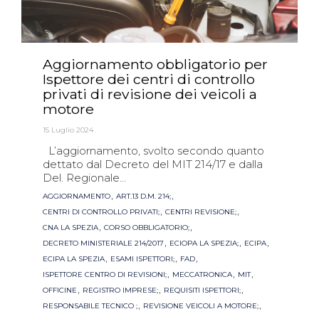
Aggiornamento obbligatorio per
Ispettore dei centri di controllo
privati di revisione dei veicoli a
motore
15 Luglio 2024
L’aggiornamento, svolto secondo quanto
dettato dal Decreto del MIT 214/17 e dalla
Del. Regionale...
Tags
,
,
AGGIORNAMENTO
ART.13 D.M. 214;
,
,
CENTRI DI CONTROLLO PRIVATI;
CENTRI REVISIONE;
,
,
CNA LA SPEZIA
CORSO OBBLIGATORIO;
,
,
,
DECRETO MINISTERIALE 214/2017
ECIOPA LA SPEZIA;
ECIPA
,
,
,
ECIPA LA SPEZIA
ESAMI ISPETTORI;
FAD
,
,
,
ISPETTORE CENTRO DI REVISIONI;
MECCATRONICA
MIT
,
,
,
OFFICINE
REGISTRO IMPRESE;
REQUISITI ISPETTORI;
,
,
RESPONSABILE TECNICO ;
REVISIONE VEICOLI A MOTORE;