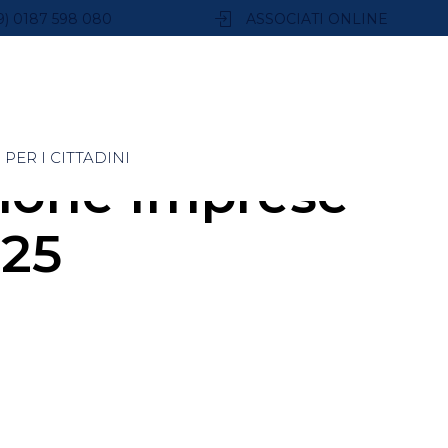
9) 0187 598 080
ASSOCIATI ONLINE
PER I CITTADINI
zione Imprese”
025