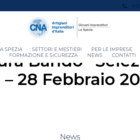
(+3
Skip
A SPEZIA
SETTORI E MESTIERI
PER LE IMPRESE
tura Bando “Sele
to
FORMAZIONE E SICUREZZA
NEWS
CONTATTI
content
 – 28 Febbraio 2
News