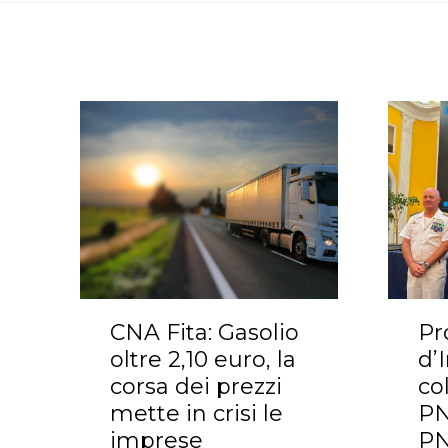
CNA Fita: Gasolio
Pr
oltre 2,10 euro, la
d’
corsa dei prezzi
co
mette in crisi le
PN
imprese
PN