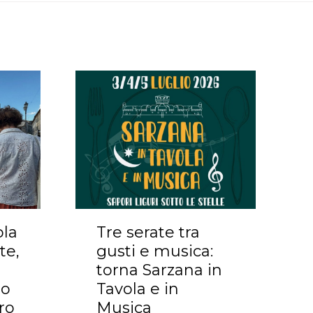
ola
Tre serate tra
te,
gusti e musica:
torna Sarzana in
no
Tavola e in
ro
Musica