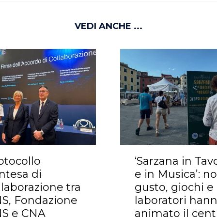
VEDI ANCHE ...
otocollo
‘Sarzana in Tav
Intesa di
e in Musica’: no
llaborazione tra
gusto, giochi e
S, Fondazione
laboratori han
S e CNA
animato il cent