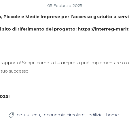
05 Febbraio 2025
, Piccole e Medie Imprese per l’accesso gratuito a serviz
to di riferimento del progetto: https://interreg-marit
si e supporto! Scopri come la tua impresa può implementare o o
l tuo successo.
2025!
cetus
cna
economia circolare
edilizia
home
