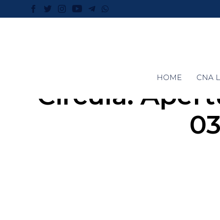
HOME
CNA L
Circula: Aper
03