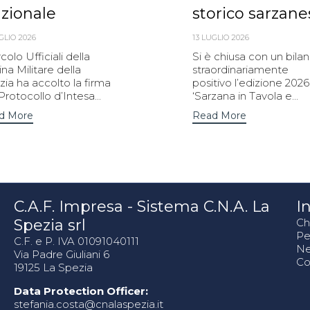
zionale
storico sarzane
GLIO 2026
13 LUGLIO 2026
ircolo Ufficiali della
Si è chiusa con un bilan
na Militare della
straordinariamente
ia ha accolto la firma
positivo l’edizione 2026
Protocollo d’Intesa...
‘Sarzana in Tavola e...
d More
Read More
C.A.F. Impresa - Sistema C.N.A. La
In
Spezia srl
Ch
Pe
C.F. e P. IVA 01091040111
N
Via Padre Giuliani 6
Co
19125 La Spezia
Data Protection Officer:
stefania.costa@cnalaspezia.it