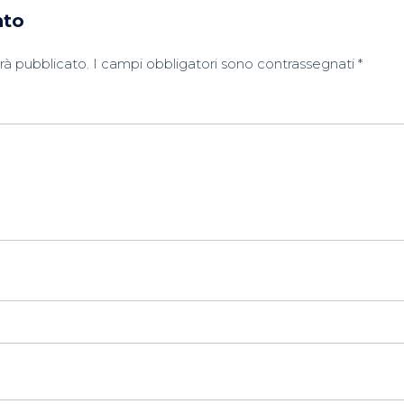
nto
arà pubblicato.
I campi obbligatori sono contrassegnati
*