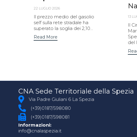
Na
22 LUGLIO 2026
Il prezzo medio del gasolio
13 LU
self sulla rete stradale ha
Il C
superato la soglia dei 2,10...
Mari
Spez
Read More
del 
Rea
CNA Sede Territoriale della Spezia
Via Padre Giuliani 6 La Spezia
(+39)0187/598080
(+39)0187/598081
Informazioni:
info@cnalaspezia.it