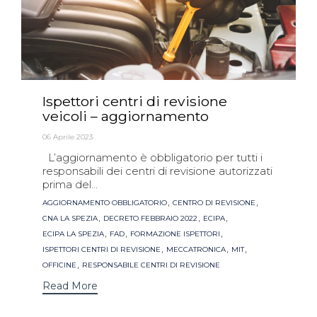
Ispettori centri di revisione
veicoli – aggiornamento
06 Aprile 2023
L’aggiornamento è obbligatorio per tutti i
responsabili dei centri di revisione autorizzati
prima del...
Tags
,
,
AGGIORNAMENTO OBBLIGATORIO
CENTRO DI REVISIONE
,
,
,
CNA LA SPEZIA
DECRETO FEBBRAIO 2022
ECIPA
,
,
,
ECIPA LA SPEZIA
FAD
FORMAZIONE ISPETTORI
,
,
,
ISPETTORI CENTRI DI REVISIONE
MECCATRONICA
MIT
,
OFFICINE
RESPONSABILE CENTRI DI REVISIONE
Read More