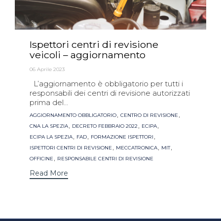
Ispettori centri di revisione
veicoli – aggiornamento
06 Aprile 2023
L’aggiornamento è obbligatorio per tutti i
responsabili dei centri di revisione autorizzati
prima del...
Tags
,
,
AGGIORNAMENTO OBBLIGATORIO
CENTRO DI REVISIONE
,
,
,
CNA LA SPEZIA
DECRETO FEBBRAIO 2022
ECIPA
,
,
,
ECIPA LA SPEZIA
FAD
FORMAZIONE ISPETTORI
,
,
,
ISPETTORI CENTRI DI REVISIONE
MECCATRONICA
MIT
,
OFFICINE
RESPONSABILE CENTRI DI REVISIONE
Read More