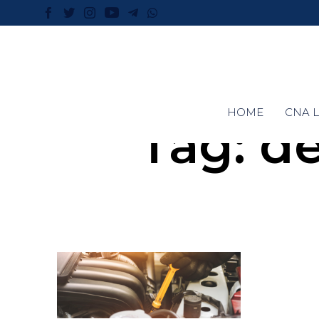
HOME
CNA L
Tag:
de