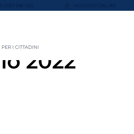
9) 0187 598 080
ASSOCIATI ONLINE
PER I CITTADINI
io 2022