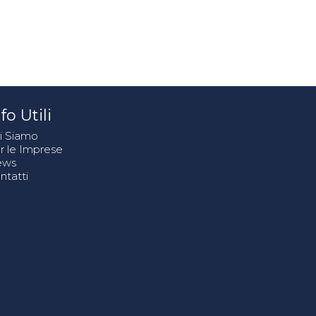
fo Utili
i Siamo
r le Imprese
ews
ntatti