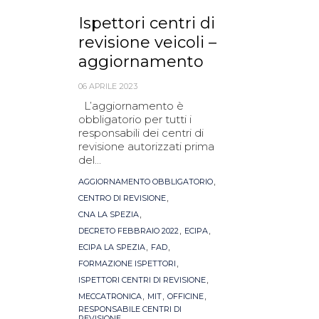
Ispettori centri di
revisione veicoli –
aggiornamento
06 APRILE 2023
L’aggiornamento è
obbligatorio per tutti i
responsabili dei centri di
revisione autorizzati prima
del...
Tags
,
AGGIORNAMENTO OBBLIGATORIO
,
CENTRO DI REVISIONE
,
CNA LA SPEZIA
,
,
DECRETO FEBBRAIO 2022
ECIPA
,
,
ECIPA LA SPEZIA
FAD
,
FORMAZIONE ISPETTORI
,
ISPETTORI CENTRI DI REVISIONE
,
,
,
MECCATRONICA
MIT
OFFICINE
RESPONSABILE CENTRI DI
REVISIONE