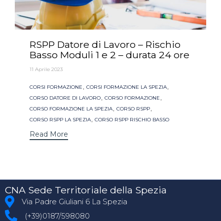
RSPP Datore di Lavoro – Rischio
Basso Moduli 1 e 2 – durata 24 ore
11 Aprile 2023
Tags
,
,
CORSI FORMAZIONE
CORSI FORMAZIONE LA SPEZIA
,
,
CORSO DATORE DI LAVORO
CORSO FORMAZIONE
,
,
CORSO FORMAZIONE LA SPEZIA
CORSO RSPP
,
CORSO RSPP LA SPEZIA
CORSO RSPP RISCHIO BASSO
Read More
CNA Sede Territoriale della Spezia
Via Padre Giuliani 6 La Spezia
(+39)0187/598080