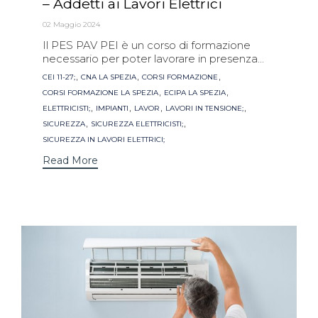
– Addetti ai Lavori Elettrici
02 Maggio 2024
Il PES PAV PEI è un corso di formazione
necessario per poter lavorare in presenza...
Tags
,
,
,
CEI 11-27;
CNA LA SPEZIA
CORSI FORMAZIONE
,
,
CORSI FORMAZIONE LA SPEZIA
ECIPA LA SPEZIA
,
,
,
,
ELETTRICISTI;
IMPIANTI
LAVOR
LAVORI IN TENSIONE;
,
,
SICUREZZA
SICUREZZA ELETTRICISTI;
SICUREZZA IN LAVORI ELETTRICI;
Read More