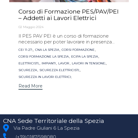
Corso di Formazione PES/PAV/PEI
– Addetti ai Lavori Elettrici
02 Maggio 2024
Il PES PAV PEI è un corso di formazione
necessario per poter lavorare in presenza...
Tags
,
,
,
CEI 11-27;
CNA LA SPEZIA
CORSI FORMAZIONE
,
,
CORSI FORMAZIONE LA SPEZIA
ECIPA LA SPEZIA
,
,
,
,
ELETTRICISTI;
IMPIANTI
LAVOR
LAVORI IN TENSIONE;
,
,
SICUREZZA
SICUREZZA ELETTRICISTI;
SICUREZZA IN LAVORI ELETTRICI;
Read More
CNA Sede Territoriale della Spezia
Via Padre Giuliani 6 La Spezia
(+39)0187/598080